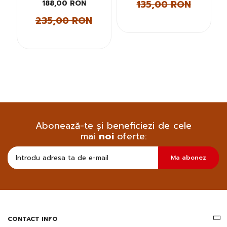
135,00 RON
188,00 RON
235,00 RON
Abonează-te și beneficiezi de cele
mai
noi
oferte:
Doresc
Ma abonez
sa
primesc
pe
email
informatii
despre
produsele
CONTACT INFO
si