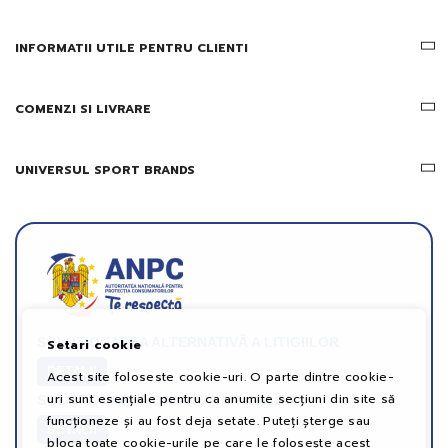
ofertele
Gridsport
INFORMATII UTILE PENTRU CLIENTI
COMENZI SI LIVRARE
UNIVERSUL SPORT BRANDS
SOLUȚIONAREA ALTERNATIVĂ A LITIGIILOR
Setari cookie
DETALII
Acest site foloseste cookie-uri. O parte dintre cookie-
uri sunt esențiale pentru ca anumite secțiuni din site să
SOLUȚIONAREA ONLINE A LITIGIILOR
funcționeze și au fost deja setate. Puteți șterge sau
DETALII
bloca toate cookie-urile pe care le folosește acest