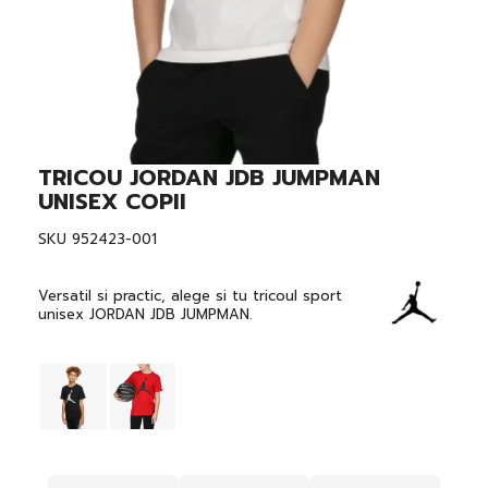
TRICOU JORDAN JDB JUMPMAN
Skip
to
UNISEX COPII
the
beginning
SKU
952423-001
of
the
images
Versatil si practic, alege si tu tricoul sport
gallery
unisex JORDAN JDB JUMPMAN.