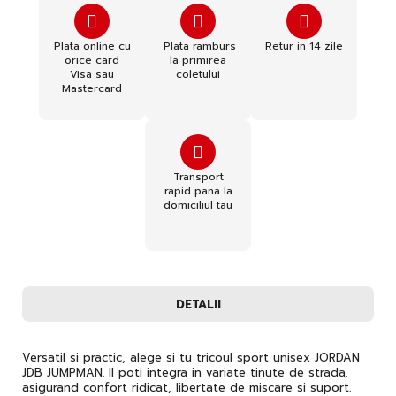
Plata online cu
Plata ramburs
Retur in 14 zile
orice card
la primirea
Visa sau
coletului
Mastercard
Transport
rapid pana la
domiciliul tau
DETALII
Versatil si practic, alege si tu tricoul sport unisex JORDAN
JDB JUMPMAN. Il poti integra in variate tinute de strada,
asigurand confort ridicat, libertate de miscare si suport.