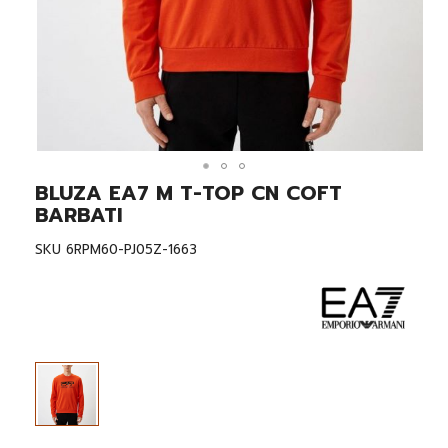
BLUZA EA7 M T-TOP CN COFT
Skip
to
BARBATI
the
beginning
SKU
6RPM60-PJ05Z-1663
of
the
images
gallery