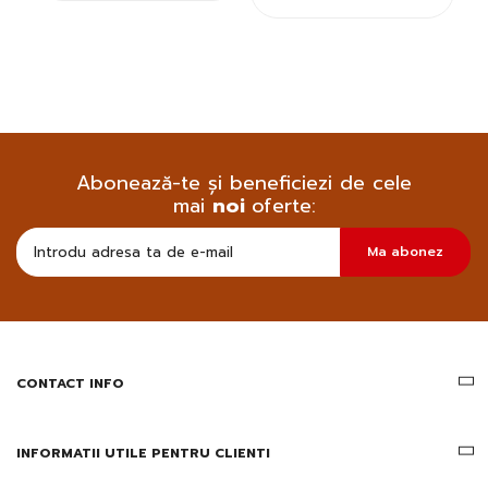
Abonează-te și beneficiezi de cele
mai
noi
oferte:
Doresc
Ma abonez
sa
primesc
pe
email
informatii
despre
produsele
CONTACT INFO
si
ofertele
Gridsport
INFORMATII UTILE PENTRU CLIENTI