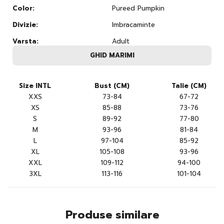
Color:
Pureed Pumpkin
Divizie:
Imbracaminte
Varsta:
Adult
GHID MARIMI
Size INTL
Bust (CM)
Talie (CM)
XXS
73-84
67-72
XS
85-88
73-76
S
89-92
77-80
M
93-96
81-84
L
97-104
85-92
XL
105-108
93-96
XXL
109-112
94-100
3XL
113-116
101-104
Produse similare