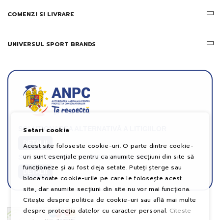
COMENZI SI LIVRARE
UNIVERSUL SPORT BRANDS
SOLUȚIONAREA ALTERNATIVĂ A LITIGIILOR
Setari cookie
DETALII
Acest site foloseste cookie-uri. O parte dintre cookie-
uri sunt esențiale pentru ca anumite secțiuni din site să
SOLUȚIONAREA ONLINE A LITIGIILOR
funcționeze și au fost deja setate. Puteți șterge sau
DETALII
bloca toate cookie-urile pe care le folosește acest
site, dar anumite secțiuni din site nu vor mai funcționa.
Citește despre politica de cookie-uri sau află mai multe
despre protecția datelor cu caracter personal.
Citeste