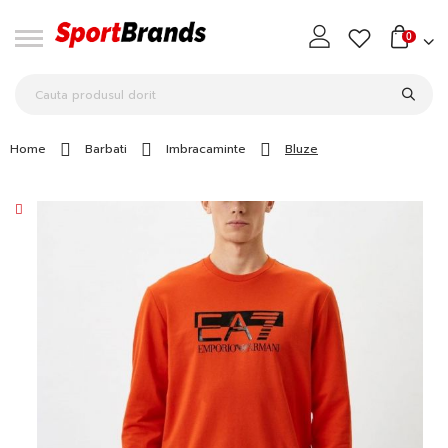
0
Home
Barbati
Imbracaminte
Bluze
Skip
to
the
end
of
the
images
gallery