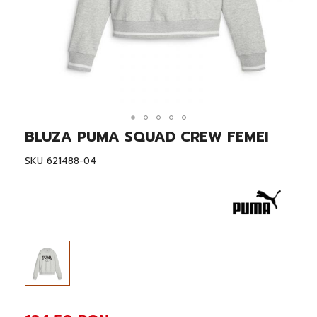
BLUZA PUMA SQUAD CREW FEMEI
Skip
to
the
SKU
621488-04
beginning
of
the
images
gallery