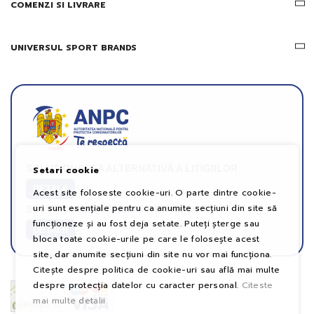
COMENZI SI LIVRARE
UNIVERSUL SPORT BRANDS
SOLUȚIONAREA ALTERNATIVĂ A LITIGIILOR
Setari cookie
DETALII
Acest site foloseste cookie-uri. O parte dintre cookie-
uri sunt esențiale pentru ca anumite secțiuni din site să
SOLUȚIONAREA ONLINE A LITIGIILOR
funcționeze și au fost deja setate. Puteți șterge sau
DETALII
bloca toate cookie-urile pe care le folosește acest
site, dar anumite secțiuni din site nu vor mai funcționa.
Citește despre politica de cookie-uri sau află mai multe
despre protecția datelor cu caracter personal.
Citeste
mai multe detalii