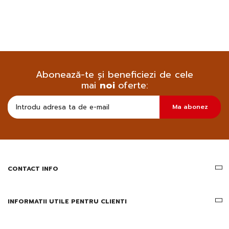
Abonează-te și beneficiezi de cele
mai
noi
oferte:
Doresc
Ma abonez
sa
primesc
pe
email
informatii
despre
produsele
CONTACT INFO
si
ofertele
Gridsport
INFORMATII UTILE PENTRU CLIENTI