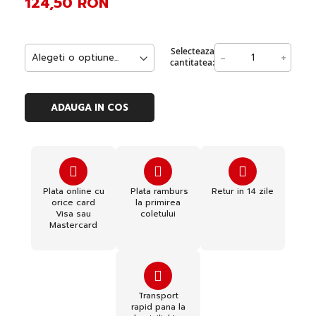
124,50 RON
Selecteaza
-
+
cantitatea:
ADAUGA IN COS
Plata online cu
Plata ramburs
Retur in 14 zile
orice card
la primirea
Visa sau
coletului
Mastercard
Transport
rapid pana la