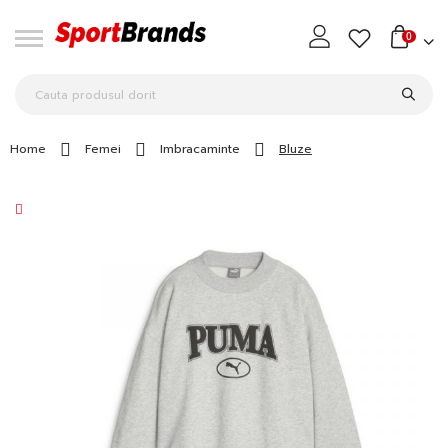
0
Home
Femei
Imbracaminte
Bluze
Skip
to
the
end
of
the
images
gallery