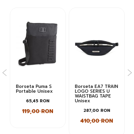
N
Borseta Puma S
Borseta EA7 TRAIN
Portable Unisex
LOGO SERIES U
WAISTBAG TAPE
Unisex
65,45 RON
119,00 RON
287,00 RON
410,00 RON