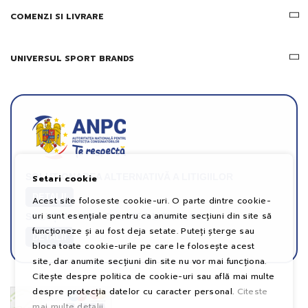
COMENZI SI LIVRARE
UNIVERSUL SPORT BRANDS
SOLUȚIONAREA ALTERNATIVĂ A LITIGIILOR
Setari cookie
DETALII
Acest site foloseste cookie-uri. O parte dintre cookie-
uri sunt esențiale pentru ca anumite secțiuni din site să
SOLUȚIONAREA ONLINE A LITIGIILOR
funcționeze și au fost deja setate. Puteți șterge sau
DETALII
bloca toate cookie-urile pe care le folosește acest
site, dar anumite secțiuni din site nu vor mai funcționa.
Citește despre politica de cookie-uri sau află mai multe
despre protecția datelor cu caracter personal.
Citeste
mai multe detalii