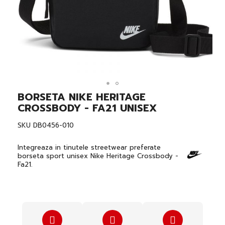
BORSETA NIKE HERITAGE
Skip
to
CROSSBODY - FA21 UNISEX
the
beginning
SKU
DB0456-010
of
the
images
Integreaza in tinutele streetwear preferate
gallery
borseta sport unisex Nike Heritage Crossbody -
Fa21.