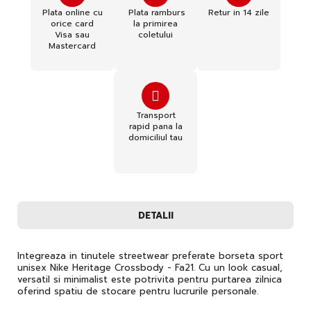
Plata online cu
Plata ramburs
Retur in 14 zile
orice card
la primirea
Visa sau
coletului
Mastercard
Transport
rapid pana la
domiciliul tau
DETALII
Integreaza in tinutele streetwear preferate borseta sport
unisex Nike Heritage Crossbody - Fa21. Cu un look casual,
versatil si minimalist este potrivita pentru purtarea zilnica
oferind spatiu de stocare pentru lucrurile personale.