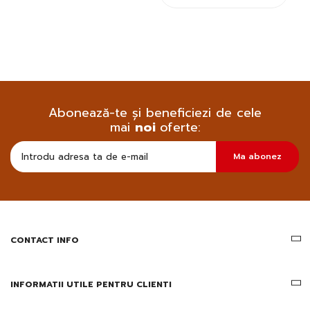
Abonează-te și beneficiezi de cele
mai
noi
oferte:
Doresc
Ma abonez
sa
primesc
pe
email
informatii
despre
produsele
CONTACT INFO
si
ofertele
Gridsport
INFORMATII UTILE PENTRU CLIENTI