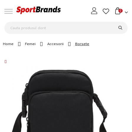
0
Home
Femei
Accesorii
Borsete
Skip
to
the
end
of
the
images
gallery