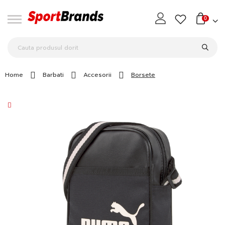
0
Home
Barbati
Accesorii
Borsete
Skip
to
the
end
of
the
images
gallery