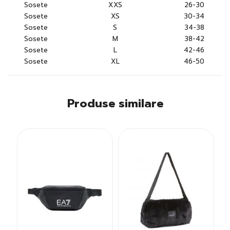
Sosete
XXS
26-30
Sosete
XS
30-34
Sosete
S
34-38
Sosete
M
38-42
Sosete
L
42-46
Sosete
XL
46-50
Produse similare