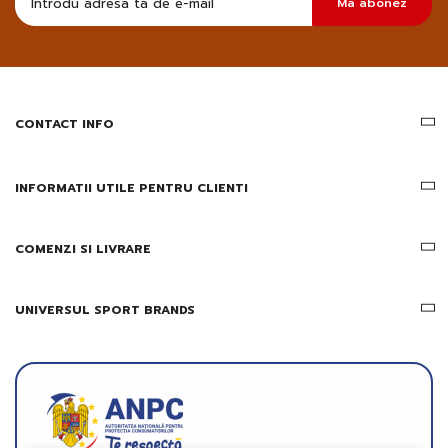
Ma abonez
sa
primesc
pe
email
informatii
despre
produsele
CONTACT INFO
si
ofertele
Gridsport
INFORMATII UTILE PENTRU CLIENTI
COMENZI SI LIVRARE
UNIVERSUL SPORT BRANDS