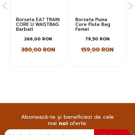
N
Borseta EA7 TRAIN
Borseta Puma
CORE U WAISTBAG
Core Flute Bag
Barbati
Femei
266,00 RON
79,50 RON
380,00 RON
159,00 RON
Abonează-te și beneficiezi de cele
mai
noi
oferte:
Doresc