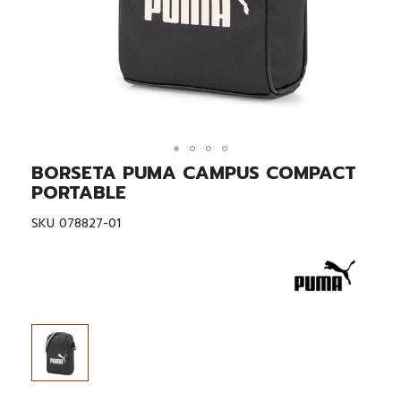
BORSETA PUMA CAMPUS COMPACT
Skip
to
PORTABLE
the
beginning
SKU
078827-01
of
the
images
gallery