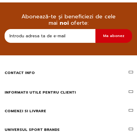
Abonează-te și beneficiezi de cele
mai
noi
oferte:
Doresc
Ma abonez
sa
primesc
pe
email
informatii
despre
produsele
CONTACT INFO
si
ofertele
Gridsport
INFORMATII UTILE PENTRU CLIENTI
COMENZI SI LIVRARE
UNIVERSUL SPORT BRANDS