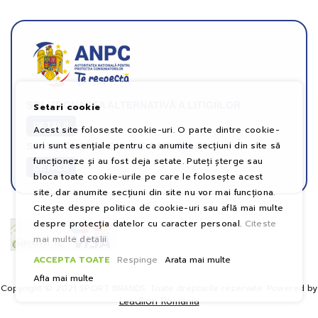
SOLUȚIONAREA ALTERNATIVĂ A LITIGIILOR
Setari cookie
DETALII
Acest site foloseste cookie-uri. O parte dintre cookie-
uri sunt esențiale pentru ca anumite secțiuni din site să
SOLUȚIONAREA ONLINE A LITIGIILOR
funcționeze și au fost deja setate. Puteți șterge sau
DETALII
bloca toate cookie-urile pe care le folosește acest
site, dar anumite secțiuni din site nu vor mai funcționa.
Citește despre politica de cookie-uri sau află mai multe
despre protecția datelor cu caracter personal.
Citeste
mai multe detalii
ACCEPTA TOATE
Respinge
Arata mai multe
Afla mai multe
Copyright © 2021 SPORT BRANDS. Toate drepturile rezervate. Powered by
Leadlion Romania