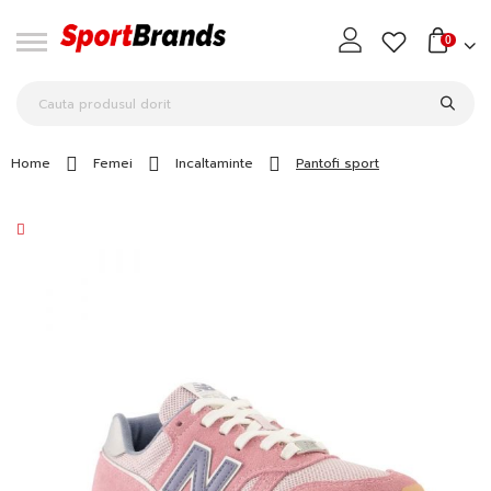
0
Home
Femei
Incaltaminte
Pantofi sport
Skip
to
the
end
of
the
images
gallery