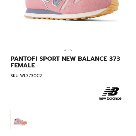
PANTOFI SPORT NEW BALANCE 373
Skip
to
FEMALE
the
beginning
SKU
WL373OC2
of
the
images
gallery