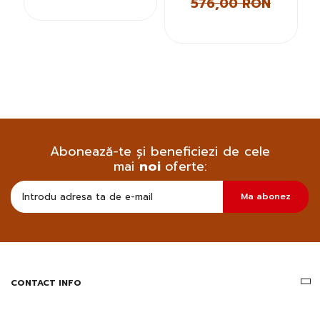
576,00 RON
Abonează-te și beneficiezi de cele
mai
noi
oferte:
Doresc
Ma abonez
sa
primesc
pe
email
informatii
despre
produsele
CONTACT INFO
si
ofertele
Gridsport