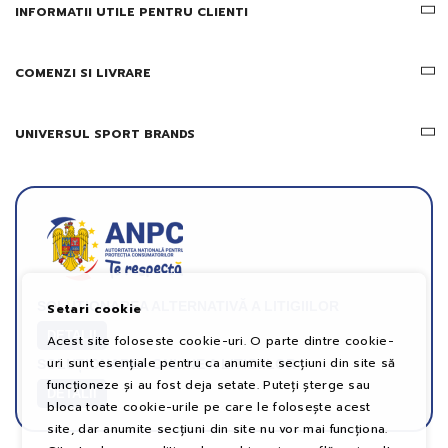
INFORMATII UTILE PENTRU CLIENTI
COMENZI SI LIVRARE
UNIVERSUL SPORT BRANDS
SOLUȚIONAREA ALTERNATIVĂ A LITIGIILOR
Setari cookie
DETALII
Acest site foloseste cookie-uri. O parte dintre cookie-
uri sunt esențiale pentru ca anumite secțiuni din site să
SOLUȚIONAREA ONLINE A LITIGIILOR
funcționeze și au fost deja setate. Puteți șterge sau
DETALII
bloca toate cookie-urile pe care le folosește acest
site, dar anumite secțiuni din site nu vor mai funcționa.