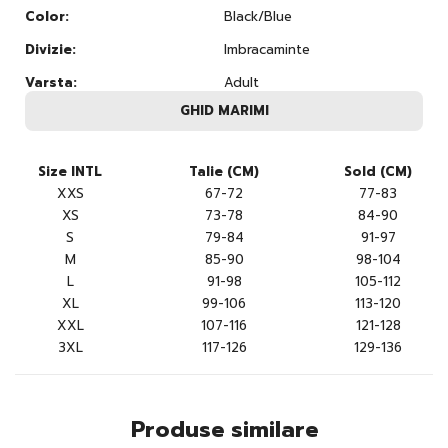
Color:
Black/Blue
Divizie:
Imbracaminte
Varsta:
Adult
GHID MARIMI
Size INTL
Talie (CM)
Sold (CM)
XXS
67-72
77-83
XS
73-78
84-90
S
79-84
91-97
M
85-90
98-104
L
91-98
105-112
XL
99-106
113-120
XXL
107-116
121-128
3XL
117-126
129-136
Produse similare