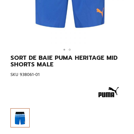
SORT DE BAIE PUMA HERITAGE MID
Skip
to
SHORTS MALE
the
beginning
SKU
938061-01
of
the
images
gallery