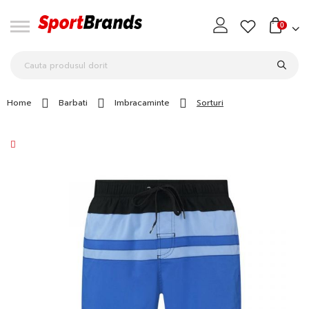
0
Home
Barbati
Imbracaminte
Sorturi
Skip
to
the
end
of
the
images
gallery