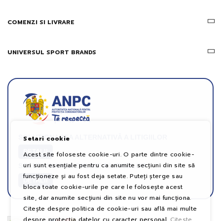
COMENZI SI LIVRARE
UNIVERSUL SPORT BRANDS
SOLUȚIONAREA ALTERNATIVĂ A LITIGIILOR
Setari cookie
DETALII
Acest site foloseste cookie-uri. O parte dintre cookie-
uri sunt esențiale pentru ca anumite secțiuni din site să
SOLUȚIONAREA ONLINE A LITIGIILOR
funcționeze și au fost deja setate. Puteți șterge sau
DETALII
bloca toate cookie-urile pe care le folosește acest
site, dar anumite secțiuni din site nu vor mai funcționa.
Citește despre politica de cookie-uri sau află mai multe
despre protecția datelor cu caracter personal.
Citeste