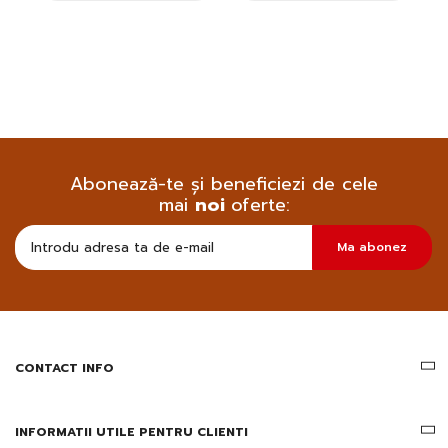
Abonează-te și beneficiezi de cele
mai
noi
oferte:
Doresc
Ma abonez
sa
primesc
pe
email
informatii
despre
produsele
CONTACT INFO
si
ofertele
Gridsport
INFORMATII UTILE PENTRU CLIENTI