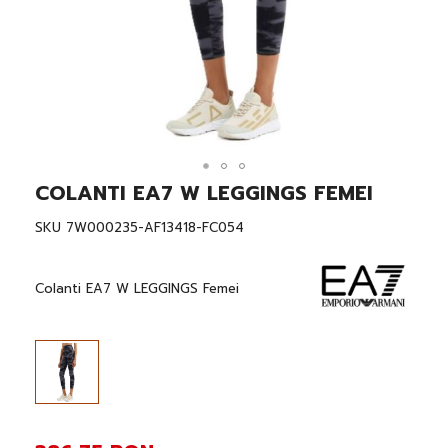
COLANTI EA7 W LEGGINGS FEMEI
Skip
to
the
SKU
7W000235-AF13418-FC054
beginning
of
the
Colanti EA7 W LEGGINGS Femei
images
gallery