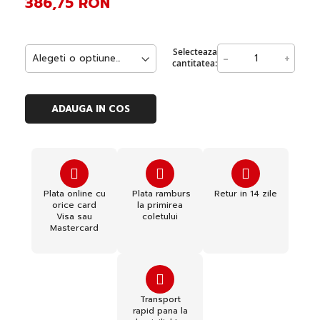
386,75 RON
Selecteaza
-
+
cantitatea:
ADAUGA IN COS
Plata online cu
Plata ramburs
Retur in 14 zile
orice card
la primirea
Visa sau
coletului
Mastercard
Transport
rapid pana la