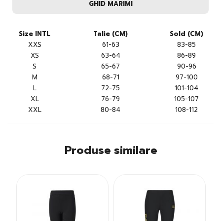
GHID MARIMI
Size INTL
Talie (CM)
Sold (CM)
XXS
61-63
83-85
XS
63-64
86-89
S
65-67
90-96
M
68-71
97-100
L
72-75
101-104
XL
76-79
105-107
XXL
80-84
108-112
Produse similare