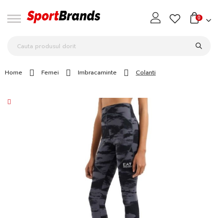
0
Home
Femei
Imbracaminte
Colanti
Skip
to
the
end
of
the
images
gallery