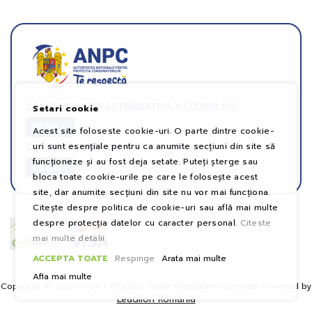
SOLUȚIONAREA ALTERNATIVĂ A LITIGIILOR
Setari cookie
DETALII
Acest site foloseste cookie-uri. O parte dintre cookie-
uri sunt esențiale pentru ca anumite secțiuni din site să
SOLUȚIONAREA ONLINE A LITIGIILOR
funcționeze și au fost deja setate. Puteți șterge sau
DETALII
bloca toate cookie-urile pe care le folosește acest
site, dar anumite secțiuni din site nu vor mai funcționa.
Citește despre politica de cookie-uri sau află mai multe
despre protecția datelor cu caracter personal.
Citeste
mai multe detalii
ACCEPTA TOATE
Respinge
Arata mai multe
Afla mai multe
Copyright © 2021 SPORT BRANDS. Toate drepturile rezervate. Powered by
Leadlion Romania