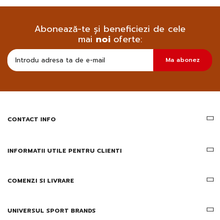
Abonează-te și beneficiezi de cele
mai
noi
oferte:
Doresc
Ma abonez
sa
primesc
pe
email
informatii
despre
produsele
CONTACT INFO
si
ofertele
Gridsport
INFORMATII UTILE PENTRU CLIENTI
COMENZI SI LIVRARE
UNIVERSUL SPORT BRANDS