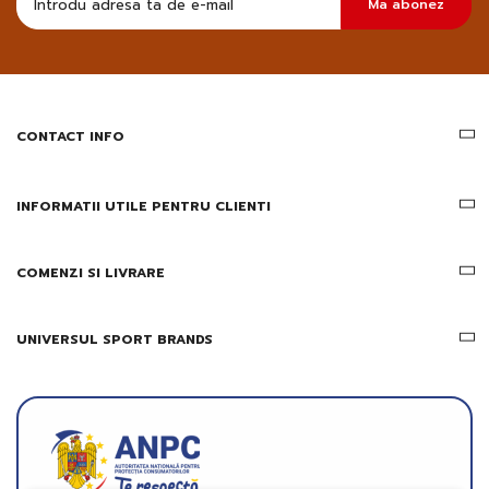
Ma abonez
sa
primesc
pe
email
informatii
despre
produsele
CONTACT INFO
si
ofertele
Gridsport
INFORMATII UTILE PENTRU CLIENTI
COMENZI SI LIVRARE
UNIVERSUL SPORT BRANDS