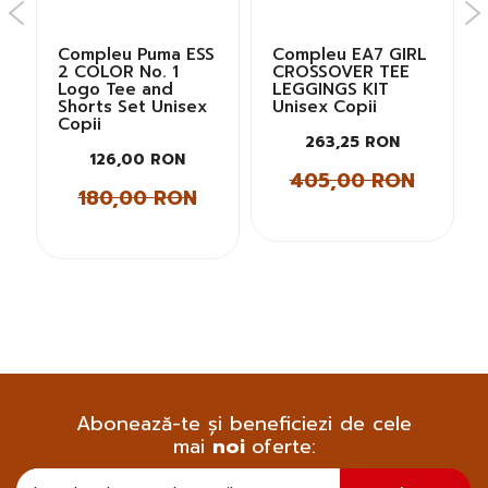
Compleu Puma ESS
Compleu EA7 GIRL
2 COLOR No. 1
CROSSOVER TEE
Logo Tee and
LEGGINGS KIT
Shorts Set Unisex
Unisex Copii
Copii
263,25 RON
126,00 RON
405,00 RON
180,00 RON
Abonează-te și beneficiezi de cele
mai
noi
oferte:
Doresc