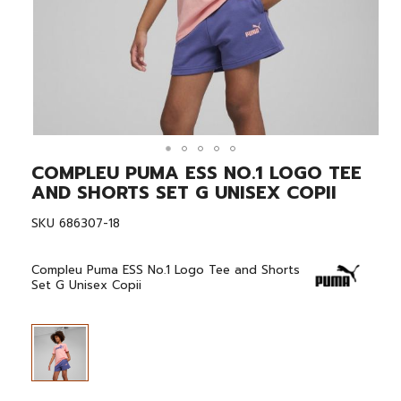
COMPLEU PUMA ESS NO.1 LOGO TEE
Skip
to
AND SHORTS SET G UNISEX COPII
the
beginning
SKU
686307-18
of
the
images
Compleu Puma ESS No.1 Logo Tee and Shorts
gallery
Set G Unisex Copii