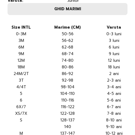
Varsta:
Junior
GHID MARIMI
Size INTL
Marime (CM)
Varsta
0-3M
50-56
0-3 luni
3M
56-62
3 luni
6M
62-68
6 luni
9M
68-74
9 luni
12M
74-80
12 luni
18M
80-86
18 luni
24M/2T
86-92
2 ani
3T
92-98
2-3 ani
4/4T
98-104
3-4 ani
5
104-110
4-5 ani
6
110-116
5-6 ani
6X/7
116-122
6-7 ani
XS/7X
122-128
7-8 ani
S
128-137
8-10 ani
140
9-10 ani
M
137-147
10-12 ani