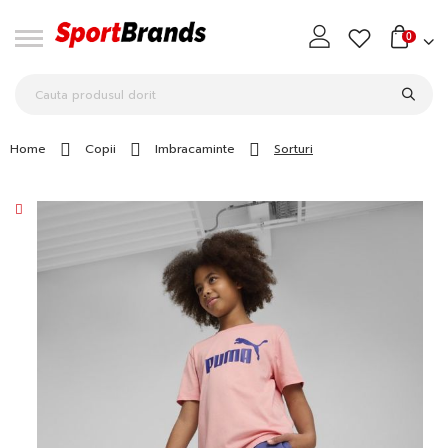
0
Home
Copii
Imbracaminte
Sorturi
Skip
to
the
end
of
the
images
gallery