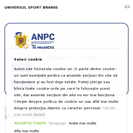
UNIVERSUL SPORT BRANDS
SOLUȚIONAREA ALTERNATIVĂ A LITIGIILOR
Setari cookie
DETALII
Acest site foloseste cookie-uri. O parte dintre cookie-
uri sunt esențiale pentru ca anumite secțiuni din site să
SOLUȚIONAREA ONLINE A LITIGIILOR
funcționeze și au fost deja setate. Puteți șterge sau
DETALII
bloca toate cookie-urile pe care le folosește acest
site, dar anumite secțiuni din site nu vor mai funcționa.
Citește despre politica de cookie-uri sau află mai multe
despre protecția datelor cu caracter personal.
Citeste
mai multe detalii
ACCEPTA TOATE
Respinge
Arata mai multe
Afla mai multe