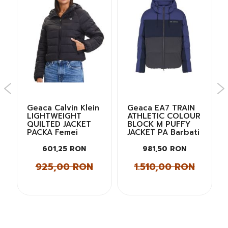
W
Geaca Calvin Klein
Geaca EA7 TRAIN
E
LIGHTWEIGHT
ATHLETIC COLOUR
QUILTED JACKET
BLOCK M PUFFY
PACKA Femei
JACKET PA Barbati
601,25 RON
981,50 RON
925,00 RON
1.510,00 RON