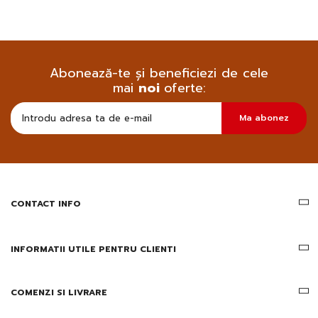
Abonează-te și beneficiezi de cele
mai
noi
oferte:
Doresc
Ma abonez
sa
primesc
pe
email
informatii
despre
produsele
CONTACT INFO
si
ofertele
Gridsport
INFORMATII UTILE PENTRU CLIENTI
COMENZI SI LIVRARE