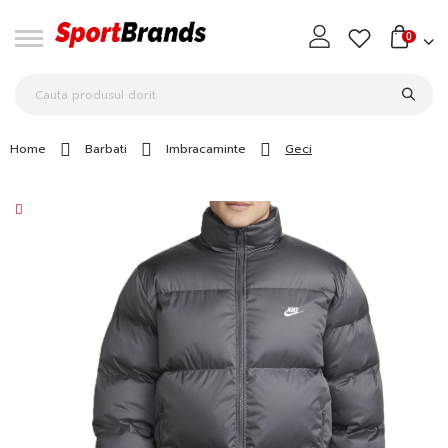
0
Home
Barbati
Imbracaminte
Geci
Skip
to
the
end
of
the
images
gallery