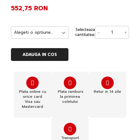
552,75 RON
Selecteaza
-
+
cantitatea:
ADAUGA IN COS
Plata online cu
Plata ramburs
Retur in 14 zile
orice card
la primirea
Visa sau
coletului
Mastercard
Transport