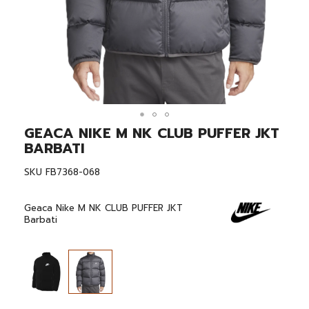
GEACA NIKE M NK CLUB PUFFER JKT
Skip
to
BARBATI
the
beginning
SKU
FB7368-068
of
the
images
Geaca Nike M NK CLUB PUFFER JKT
gallery
Barbati