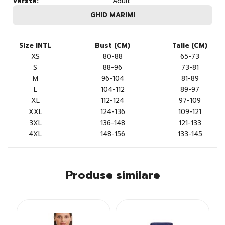
Varsta:
Adult
GHID MARIMI
Size INTL
Bust (CM)
Talie (CM)
XS
80-88
65-73
S
88-96
73-81
M
96-104
81-89
L
104-112
89-97
XL
112-124
97-109
XXL
124-136
109-121
3XL
136-148
121-133
4XL
148-156
133-145
Produse similare