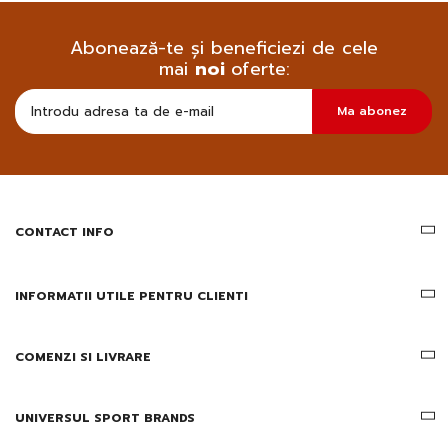
Abonează-te și beneficiezi de cele
mai
noi
oferte:
Doresc
Ma abonez
sa
primesc
pe
email
informatii
despre
produsele
CONTACT INFO
si
ofertele
Gridsport
INFORMATII UTILE PENTRU CLIENTI
COMENZI SI LIVRARE
UNIVERSUL SPORT BRANDS