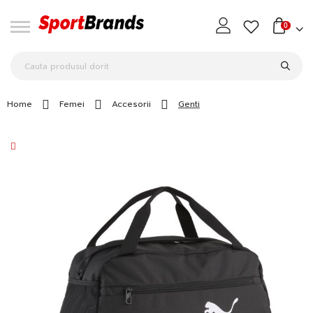
0
Home
Femei
Accesorii
Genti
Skip
to
the
end
of
the
images
gallery