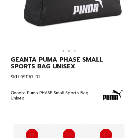
GEANTA PUMA PHASE SMALL
Skip
to
SPORTS BAG UNISEX
the
beginning
SKU
091167-01
of
the
images
Geanta Puma PHASE Small Sports Bag
gallery
Unisex