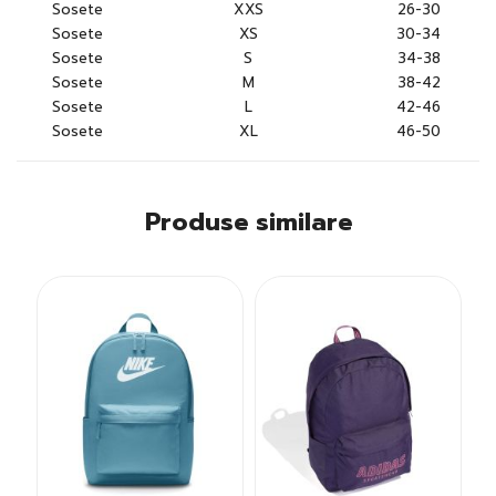
Sosete
XXS
26-30
Sosete
XS
30-34
Sosete
S
34-38
Sosete
M
38-42
Sosete
L
42-46
Sosete
XL
46-50
Produse similare