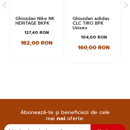
Ghiozdan Nike NK
Ghiozdan adidas
HERITAGE BKPK
CLC TIRO BPK
Unisex
127,40 RON
104,00 RON
182,00 RON
160,00 RON
Abonează-te și beneficiezi de cele
mai
noi
oferte:
Doresc