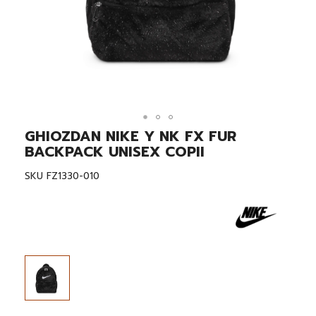
GHIOZDAN NIKE Y NK FX FUR
Skip
to
BACKPACK UNISEX COPII
the
beginning
SKU
FZ1330-010
of
the
images
gallery