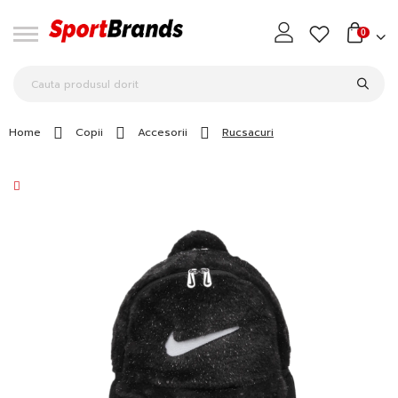
0
Home
Copii
Accesorii
Rucsacuri
Skip
to
the
end
of
the
images
gallery