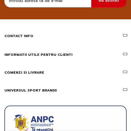
Ma abonez
sa
primesc
pe
email
informatii
despre
produsele
CONTACT INFO
si
ofertele
Gridsport
INFORMATII UTILE PENTRU CLIENTI
COMENZI SI LIVRARE
UNIVERSUL SPORT BRANDS