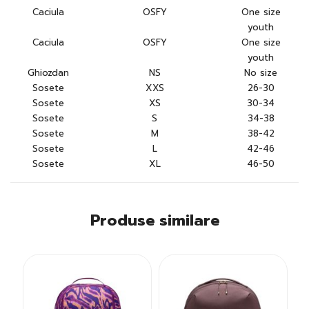
Caciula
OSFY
One size
youth
Caciula
OSFY
One size
youth
Ghiozdan
NS
No size
Sosete
XXS
26-30
Sosete
XS
30-34
Sosete
S
34-38
Sosete
M
38-42
Sosete
L
42-46
Sosete
XL
46-50
Produse similare