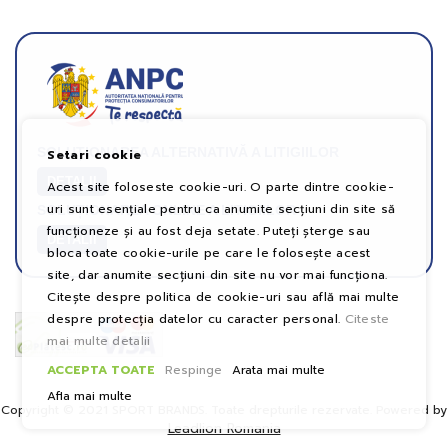
SOLUȚIONAREA ALTERNATIVĂ A LITIGIILOR
Setari cookie
DETALII
Acest site foloseste cookie-uri. O parte dintre cookie-
uri sunt esențiale pentru ca anumite secțiuni din site să
SOLUȚIONAREA ONLINE A LITIGIILOR
funcționeze și au fost deja setate. Puteți șterge sau
DETALII
bloca toate cookie-urile pe care le folosește acest
site, dar anumite secțiuni din site nu vor mai funcționa.
Citește despre politica de cookie-uri sau află mai multe
despre protecția datelor cu caracter personal.
Citeste
mai multe detalii
ACCEPTA TOATE
Respinge
Arata mai multe
Afla mai multe
Copyright © 2021 SPORT BRANDS. Toate drepturile rezervate. Powered by
Leadlion Romania