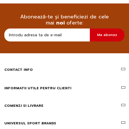
Abonează-te și beneficiezi de cele
mai
noi
oferte:
Doresc
Ma abonez
sa
primesc
pe
email
informatii
despre
produsele
CONTACT INFO
si
ofertele
Gridsport
INFORMATII UTILE PENTRU CLIENTI
COMENZI SI LIVRARE
UNIVERSUL SPORT BRANDS