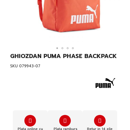
GHIOZDAN PUMA PHASE BACKPACK
Skip
to
the
SKU
079943-07
beginning
of
the
images
gallery
Plata online cu
Plata ramburs
Retur in 14 zile