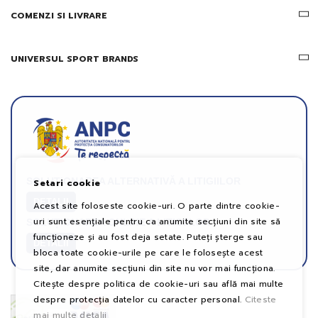
COMENZI SI LIVRARE
UNIVERSUL SPORT BRANDS
SOLUȚIONAREA ALTERNATIVĂ A LITIGIILOR
Setari cookie
DETALII
Acest site foloseste cookie-uri. O parte dintre cookie-
uri sunt esențiale pentru ca anumite secțiuni din site să
SOLUȚIONAREA ONLINE A LITIGIILOR
funcționeze și au fost deja setate. Puteți șterge sau
DETALII
bloca toate cookie-urile pe care le folosește acest
site, dar anumite secțiuni din site nu vor mai funcționa.
Citește despre politica de cookie-uri sau află mai multe
despre protecția datelor cu caracter personal.
Citeste
mai multe detalii