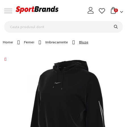
0
Home
Femei
Imbracaminte
Bluze
Skip
to
the
end
of
the
images
gallery