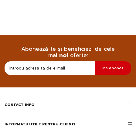
Abonează-te și beneficiezi de cele
mai
noi
oferte:
Doresc
Ma abonez
sa
primesc
pe
email
informatii
despre
produsele
CONTACT INFO
si
ofertele
Gridsport
INFORMATII UTILE PENTRU CLIENTI