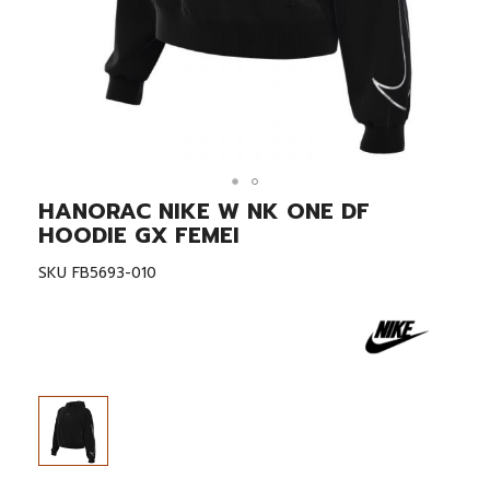
HANORAC NIKE W NK ONE DF
Skip
to
HOODIE GX FEMEI
the
beginning
SKU
FB5693-010
of
the
images
gallery