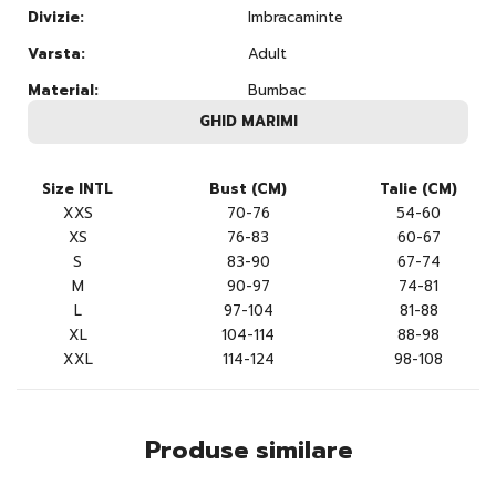
Divizie:
Imbracaminte
Varsta:
Adult
Material:
Bumbac
GHID MARIMI
Size INTL
Bust (CM)
Talie (CM)
XXS
70-76
54-60
XS
76-83
60-67
S
83-90
67-74
M
90-97
74-81
L
97-104
81-88
XL
104-114
88-98
XXL
114-124
98-108
Produse similare