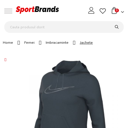
0
Home
Femei
Imbracaminte
Jachete
Skip
to
the
end
of
the
images
gallery