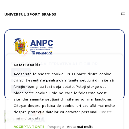
UNIVERSUL SPORT BRANDS
SOLUȚIONAREA ALTERNATIVĂ A LITIGIILOR
Setari cookie
DETALII
Acest site foloseste cookie-uri. O parte dintre cookie-
uri sunt esențiale pentru ca anumite secțiuni din site să
SOLUȚIONAREA ONLINE A LITIGIILOR
funcționeze și au fost deja setate. Puteți șterge sau
DETALII
bloca toate cookie-urile pe care le folosește acest
site, dar anumite secțiuni din site nu vor mai funcționa.
Citește despre politica de cookie-uri sau află mai multe
despre protecția datelor cu caracter personal.
Citeste
mai multe detalii
ACCEPTA TOATE
Respinge
Arata mai multe