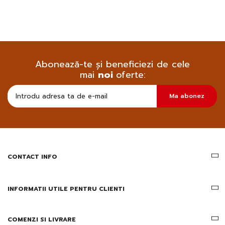
Abonează-te și beneficiezi de cele
mai
noi
oferte:
Doresc
Ma abonez
sa
primesc
pe
email
informatii
despre
produsele
CONTACT INFO
si
ofertele
Gridsport
INFORMATII UTILE PENTRU CLIENTI
COMENZI SI LIVRARE