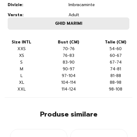
Divizie:
Imbracaminte
Varsta:
Adult
GHID MARIMI
Size INTL
Bust (CM)
Talie (CM)
XXS
70-76
54-60
XS
76-83
60-67
S
83-90
67-74
M
90-97
74-81
L
97-104
81-88
XL
104-114
88-98
XXL
114-124
98-108
Produse similare