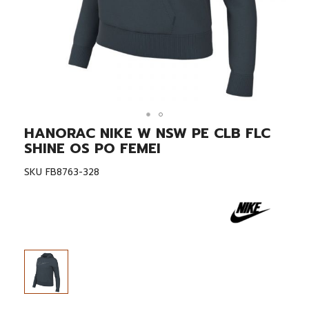
HANORAC NIKE W NSW PE CLB FLC
Skip
to
SHINE OS PO FEMEI
the
beginning
SKU
FB8763-328
of
the
images
gallery