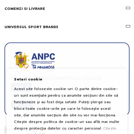
COMENZI SI LIVRARE
UNIVERSUL SPORT BRANDS
SOLUȚIONAREA ALTERNATIVĂ A LITIGIILOR
Setari cookie
DETALII
Acest site foloseste cookie-uri. O parte dintre cookie-
uri sunt esențiale pentru ca anumite secțiuni din site să
SOLUȚIONAREA ONLINE A LITIGIILOR
funcționeze și au fost deja setate. Puteți șterge sau
DETALII
bloca toate cookie-urile pe care le folosește acest
site, dar anumite secțiuni din site nu vor mai funcționa.
Citește despre politica de cookie-uri sau află mai multe
despre protecția datelor cu caracter personal.
Citeste