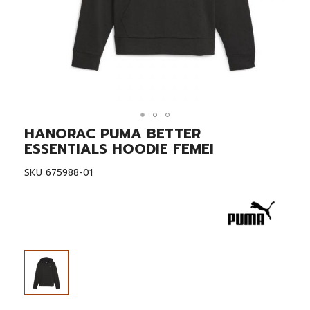
HANORAC PUMA BETTER
Skip
to
ESSENTIALS HOODIE FEMEI
the
beginning
SKU
675988-01
of
the
images
gallery