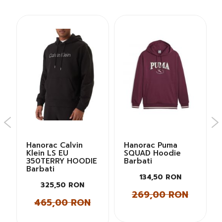
K
Hanorac Calvin
Hanorac Puma
Klein LS EU
SQUAD Hoodie
350TERRY HOODIE
Barbati
Barbati
134,50 RON
325,50 RON
269,00 RON
465,00 RON