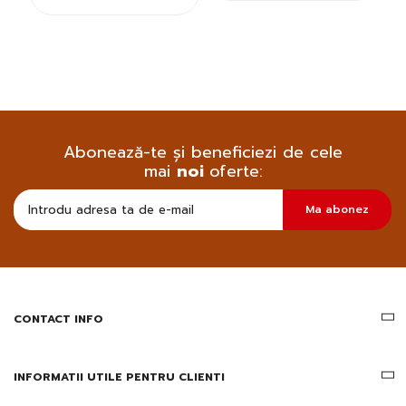
Abonează-te și beneficiezi de cele
mai
noi
oferte:
Doresc
Ma abonez
sa
primesc
pe
email
informatii
despre
produsele
CONTACT INFO
si
ofertele
Gridsport
INFORMATII UTILE PENTRU CLIENTI