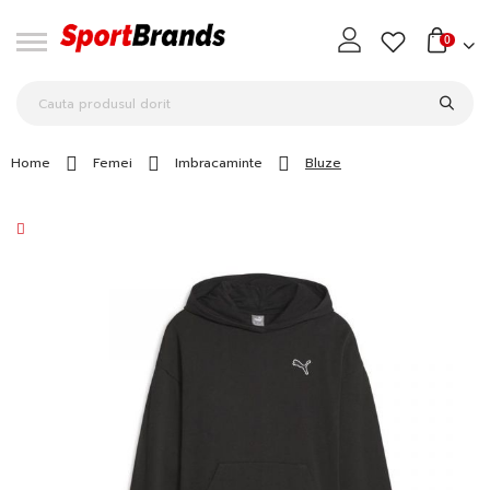
0
Home
Femei
Imbracaminte
Bluze
Skip
to
the
end
of
the
images
gallery