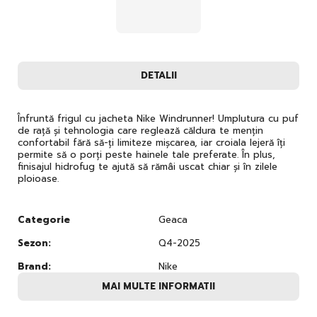
DETALII
Înfruntă frigul cu jacheta Nike Windrunner! Umplutura cu puf
de rață și tehnologia care reglează căldura te mențin
confortabil fără să-ți limiteze mișcarea, iar croiala lejeră îți
permite să o porți peste hainele tale preferate. În plus,
finisajul hidrofug te ajută să rămâi uscat chiar și în zilele
ploioase.
Categorie
Geaca
Sezon:
Q4-2025
Brand:
Nike
MAI MULTE INFORMATII