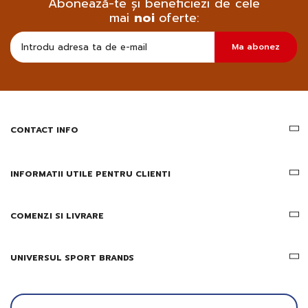
Abonează-te și beneficiezi de cele
mai
noi
oferte:
Doresc
Ma abonez
sa
primesc
pe
email
informatii
despre
produsele
CONTACT INFO
si
ofertele
Gridsport
INFORMATII UTILE PENTRU CLIENTI
COMENZI SI LIVRARE
UNIVERSUL SPORT BRANDS