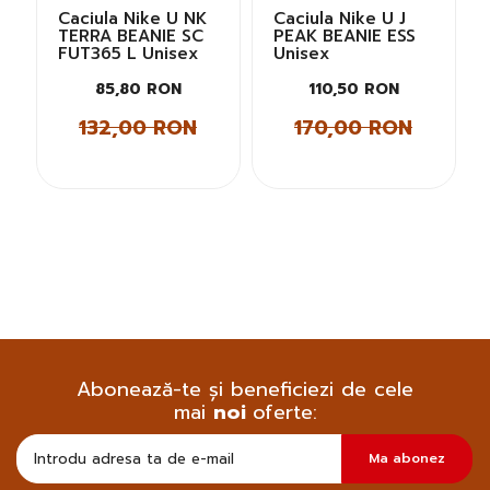
Caciula Nike U NK
Caciula Nike U J
TERRA BEANIE SC
PEAK BEANIE ESS
e
FUT365 L Unisex
Unisex
85,80 RON
110,50 RON
132,00 RON
170,00 RON
Abonează-te și beneficiezi de cele
mai
noi
oferte:
Doresc
Ma abonez
sa
primesc