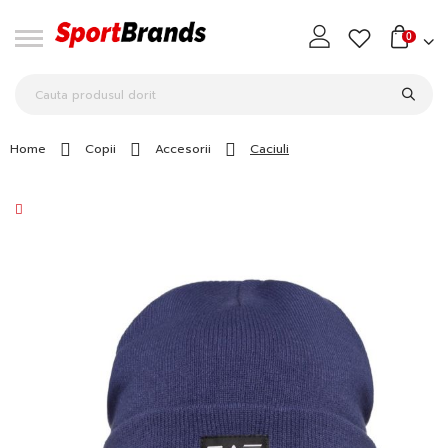
0
Home
Copii
Accesorii
Caciuli
Skip
to
the
end
of
the
images
gallery