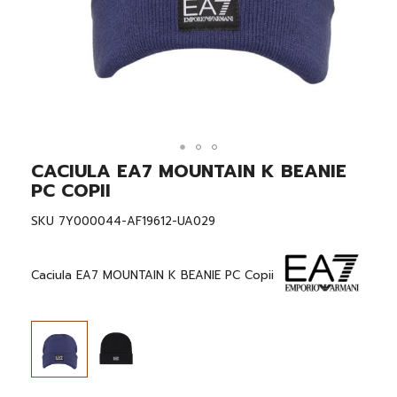
CACIULA EA7 MOUNTAIN K BEANIE
Skip
to
PC COPII
the
beginning
SKU
7Y000044-AF19612-UA029
of
the
images
gallery
Caciula EA7 MOUNTAIN K BEANIE PC Copii