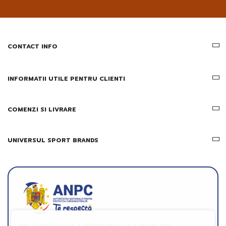
pe
email
informatii
despre
produsele
CONTACT INFO
si
ofertele
Gridsport
INFORMATII UTILE PENTRU CLIENTI
COMENZI SI LIVRARE
UNIVERSUL SPORT BRANDS