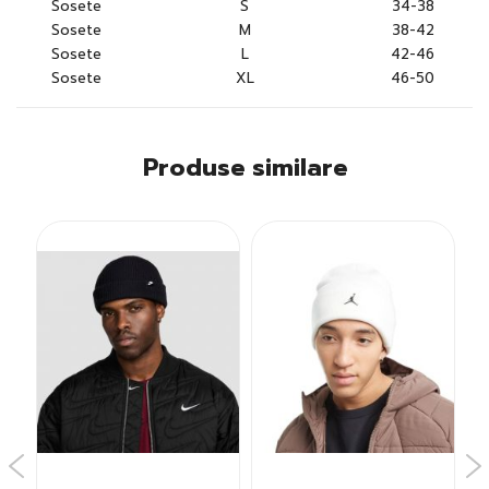
Sosete
S
34-38
Sosete
M
38-42
Sosete
L
42-46
Sosete
XL
46-50
Produse similare