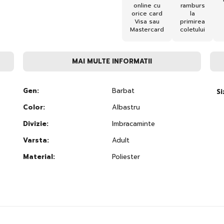
online cu
ramburs
orice card
la
Visa sau
primirea
Mastercard
coletului
MAI MULTE INFORMATII
Gen:
Barbat
Si
Color:
Albastru
Divizie:
Imbracaminte
Varsta:
Adult
Material:
Poliester