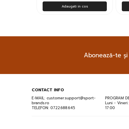
n cos
Adaugati in cos
Abonează-te și
CONTACT INFO
E-MAIL:
customer.support@sport-
PROGRAM DE
brands.ro
Luni - Vineri
TELEFON:
0722.688.645
17:00