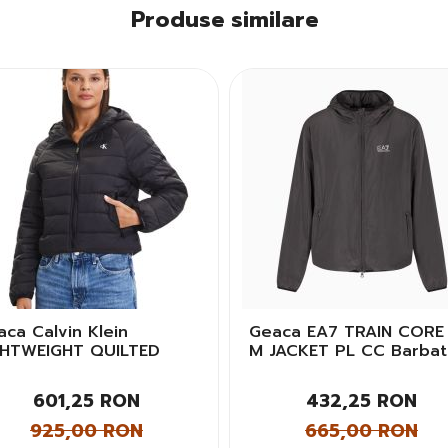
Produse similare
ca Calvin Klein
Geaca EA7 TRAIN CORE 
GHTWEIGHT QUILTED
M JACKET PL CC Barbat
CKET PACKA Femei
601,25 RON
432,25 RON
925,00 RON
665,00 RON