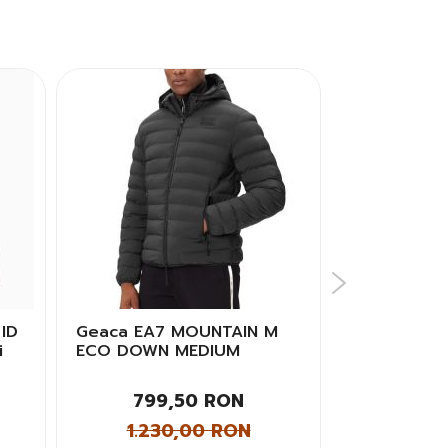
ID
Geaca EA7 MOUNTAIN M
Geaca Nike
i
ECO DOWN MEDIUM
PUFFER JKT
HOODED JACKET Barbati
799,50 RON
552
1.230,00 RON
1.00