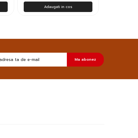
Adaugati in cos
Adau
Doresc
Ma abonez
sa
primesc
pe
email
informatii
despre
produsele
si
ofertele
Gridsport