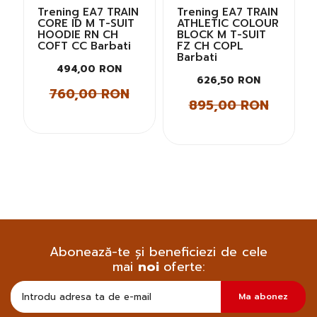
Trening EA7 TRAIN
Trening EA7 TRAIN
CORE ID M T-SUIT
ATHLETIC COLOUR
HOODIE RN CH
BLOCK M T-SUIT
COFT CC Barbati
FZ CH COPL
Barbati
494,00 RON
626,50 RON
760,00 RON
895,00 RON
Abonează-te și beneficiezi de cele
mai
noi
oferte:
Doresc
Ma abonez
sa
primesc