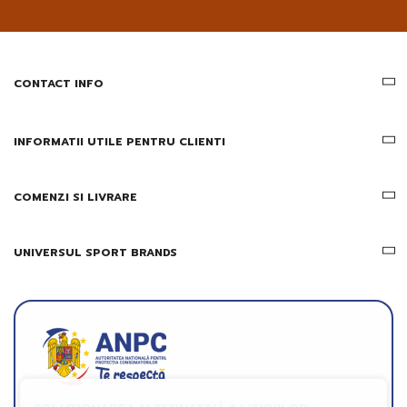
pe
email
informatii
despre
produsele
CONTACT INFO
si
ofertele
Gridsport
INFORMATII UTILE PENTRU CLIENTI
COMENZI SI LIVRARE
UNIVERSUL SPORT BRANDS