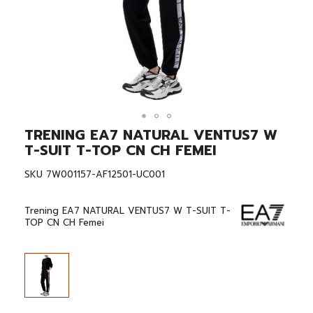
TRENING EA7 NATURAL VENTUS7 W
Skip
to
T-SUIT T-TOP CN CH FEMEI
the
beginning
SKU
7W001157-AF12501-UC001
of
the
images
Trening EA7 NATURAL VENTUS7 W T-SUIT T-
gallery
TOP CN CH Femei