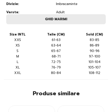
Divizie:
Imbracaminte
Varsta:
Adult
GHID MARIMI
Size INTL
Talie (CM)
Sold (CM)
XXS
61-63
83-85
XS
63-64
86-89
S
65-67
90-96
M
68-71
97-100
L
72-75
101-104
XL
76-79
105-107
XXL
80-84
108-112
Produse similare