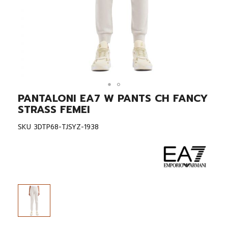
PANTALONI EA7 W PANTS CH FANCY
Skip
to
STRASS FEMEI
the
beginning
SKU
3DTP68-TJSYZ-1938
of
the
images
gallery