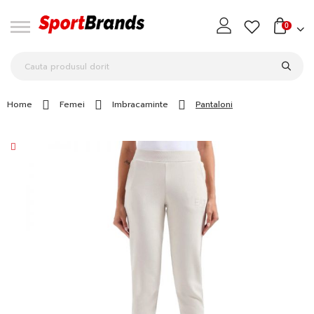
0
Home
Femei
Imbracaminte
Pantaloni
Skip
to
the
end
of
the
images
gallery