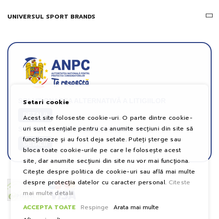
UNIVERSUL SPORT BRANDS
SOLUȚIONAREA ALTERNATIVĂ A LITIGIILOR
Setari cookie
DETALII
Acest site foloseste cookie-uri. O parte dintre cookie-
uri sunt esențiale pentru ca anumite secțiuni din site să
SOLUȚIONAREA ONLINE A LITIGIILOR
funcționeze și au fost deja setate. Puteți șterge sau
DETALII
bloca toate cookie-urile pe care le folosește acest
site, dar anumite secțiuni din site nu vor mai funcționa.
Citește despre politica de cookie-uri sau află mai multe
despre protecția datelor cu caracter personal.
Citeste
mai multe detalii
ACCEPTA TOATE
Respinge
Arata mai multe