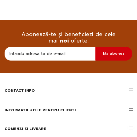
Abonează-te și beneficiezi de cele
mai
noi
oferte:
Doresc
Ma abonez
sa
primesc
pe
email
informatii
despre
produsele
CONTACT INFO
si
ofertele
Gridsport
INFORMATII UTILE PENTRU CLIENTI
COMENZI SI LIVRARE