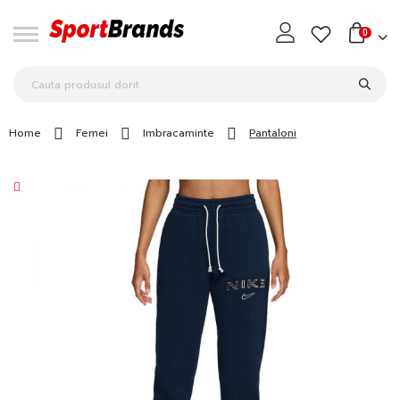
0
Home
Femei
Imbracaminte
Pantaloni
Skip
to
the
end
of
the
images
gallery