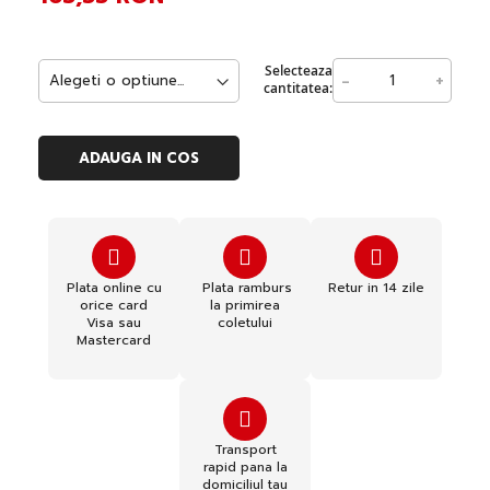
Selecteaza
-
+
cantitatea:
ADAUGA IN COS
Plata online cu
Plata ramburs
Retur in 14 zile
orice card
la primirea
Visa sau
coletului
Mastercard
Transport
rapid pana la
domiciliul tau