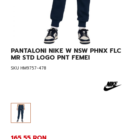
PANTALONI NIKE W NSW PHNX FLC
Skip
to
MR STD LOGO PNT FEMEI
the
beginning
SKU
HM9757-478
of
the
images
gallery
165,55 RON