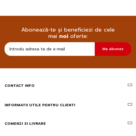
Abonează-te și beneficiezi de cele
mai
noi
oferte:
Doresc
Ma abonez
sa
primesc
pe
email
informatii
despre
produsele
CONTACT INFO
si
ofertele
Gridsport
INFORMATII UTILE PENTRU CLIENTI
COMENZI SI LIVRARE