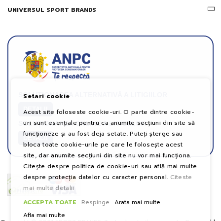
UNIVERSUL SPORT BRANDS
SOLUȚIONAREA ALTERNATIVĂ A LITIGIILOR
Setari cookie
DETALII
Acest site foloseste cookie-uri. O parte dintre cookie-
uri sunt esențiale pentru ca anumite secțiuni din site să
SOLUȚIONAREA ONLINE A LITIGIILOR
funcționeze și au fost deja setate. Puteți șterge sau
DETALII
bloca toate cookie-urile pe care le folosește acest
site, dar anumite secțiuni din site nu vor mai funcționa.
Citește despre politica de cookie-uri sau află mai multe
despre protecția datelor cu caracter personal.
Citeste
mai multe detalii
ACCEPTA TOATE
Respinge
Arata mai multe
Afla mai multe