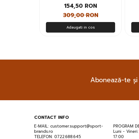
 RON
154,50 RON
 RON
309,00 RON
n cos
Adaugati in cos
Abonează-te și
CONTACT INFO
E-MAIL:
customer.support@sport-
PROGRAM DE
brands.ro
Luni - Vineri
TELEFON:
0722.688.645
17:00