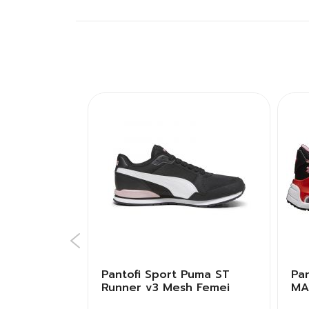
ike W NIKE
Pantofi Sport Puma ST
Pan
mei
Runner v3 Mesh Femei
MA