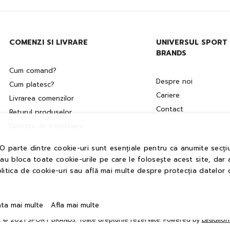
COMENZI SI LIVRARE
UNIVERSUL SPORT
BRANDS
Cum comand?
Despre noi
Cum platesc?
Cariere
Livrarea comenzilor
Contact
Returul produselor
Conditii de intretinere
 O parte dintre cookie-uri sunt esențiale pentru ca anumite secțiu
sau bloca toate cookie-urile pe care le folosește acest site, dar 
litica de cookie-uri sau află mai multe despre protecția datelor 
ata mai multe
Afla mai multe
Leadlio
t © 2021 SPORT BRANDS. Toate drepturile rezervate. Powered by