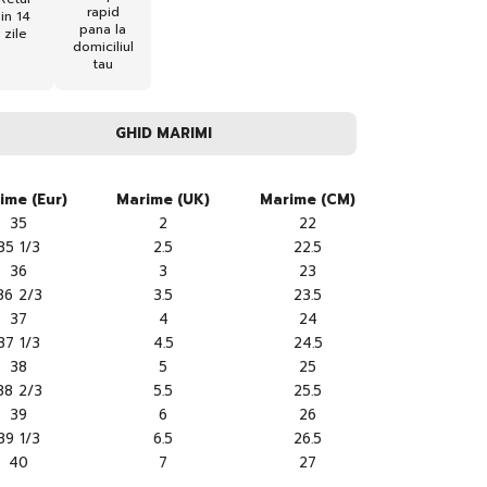
rapid
in 14
pana la
zile
domiciliul
tau
GHID MARIMI
ime (Eur)
Marime (UK)
Marime (CM)
35
2
22
35 1/3
2.5
22.5
36
3
23
36 2/3
3.5
23.5
37
4
24
37 1/3
4.5
24.5
38
5
25
38 2/3
5.5
25.5
39
6
26
39 1/3
6.5
26.5
40
7
27