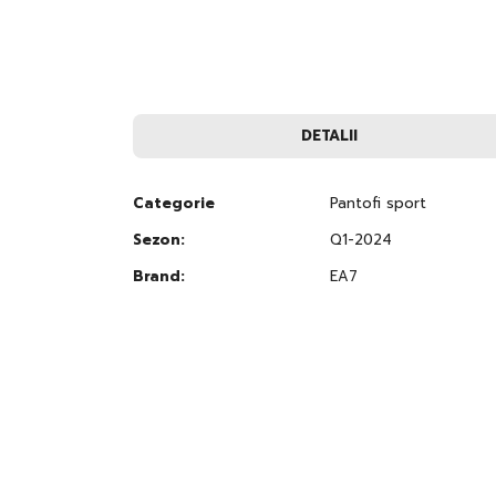
to
the
beginning
of
the
images
gallery
DETALII
Categorie
Pantofi sport
Sezon:
Q1-2024
Brand:
EA7