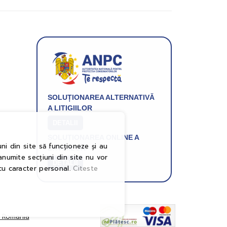
SOLUȚIONAREA ALTERNATIVĂ
A LITIGIILOR
DETALII
SOLUȚIONAREA ONLINE A
ni din site să funcționeze și au
LITIGIILOR
anumite secțiuni din site nu vor
DETALII
cu caracter personal.
Citeste
n Romania