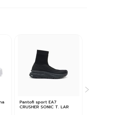
na
Pantofi sport EA7
Pantofi sp
CRUSHER SONIC T. LAR
BOROUGH 
Femei
BG Copii