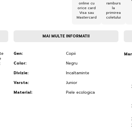
online cu
ramburs
orice card
la
Visa sau
primirea
Mastercard
coletului
MAI MULTE INFORMATII
te
Gen:
Copii
Mar
e
Color:
Negru
:
Divizie:
Incaltaminte
Varsta:
Junior
Material:
Piele ecologica