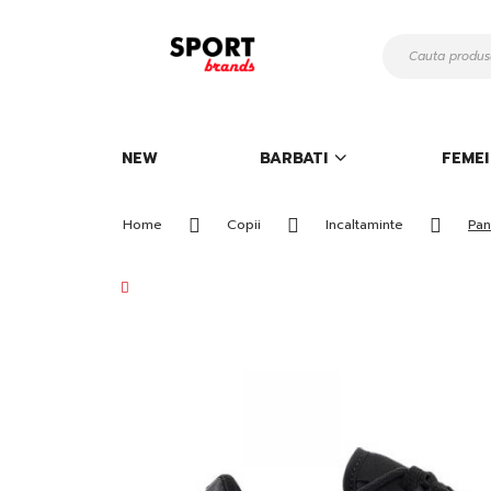
Mergeti
la
Continut
NEW
BARBATI
FEMEI
Home
Copii
Incaltaminte
Pan
Skip
to
the
end
of
the
images
gallery