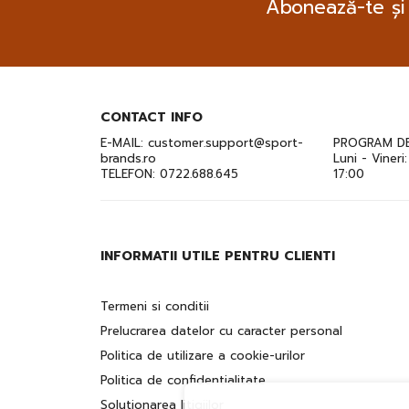
Abonează-te și
CONTACT INFO
E-MAIL:
customer.support@sport-
PROGRAM DE
brands.ro
Luni - Vineri
TELEFON:
0722.688.645
17:00
INFORMATII UTILE PENTRU CLIENTI
Termeni si conditii
Prelucrarea datelor cu caracter personal
Politica de utilizare a cookie-urilor
Politica de confidentialitate
Solutionarea litigiilor