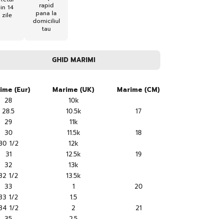
rapid
in 14
pana la
zile
domiciliul
tau
GHID MARIMI
ime (Eur)
Marime (UK)
Marime (CM)
28
10k
28.5
10.5k
17
29
11k
30
11.5k
18
30 1/2
12k
31
12.5k
19
32
13k
32 1/2
13.5k
33
1
20
33 1/2
1.5
34 1/2
2
21
35
2.5