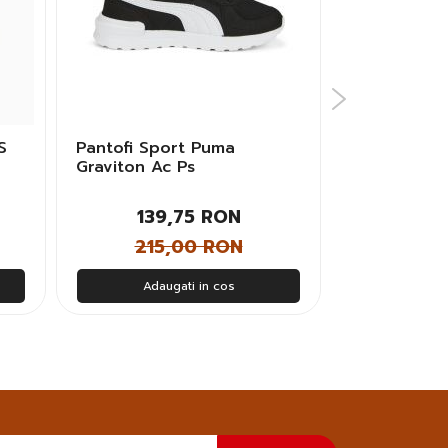
S
Pantofi Sport Puma
Pantofi spor
Graviton Ac Ps
CLASSIC C
IN Barbati
139,75 RON
445
215,00 RON
685
Adaugati in cos
Adau
Doresc