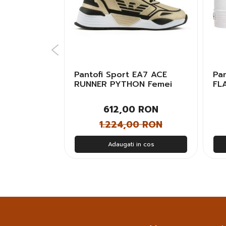
Skechers
Pantofi Sport EA7 ACE
Pa
IGH Femei
RUNNER PYTHON Femei
FL
 RON
612,00 RON
 RON
1.224,00 RON
n cos
Adaugati in cos