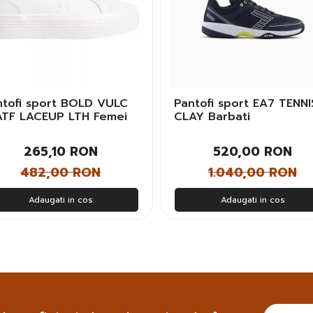
ntofi sport BOLD VULC
Pantofi sport EA7 TENNI
ATF LACEUP LTH Femei
CLAY Barbati
265,10 RON
520,00 RON
482,00 RON
1.040,00 RON
Adaugati in cos
Adaugati in cos