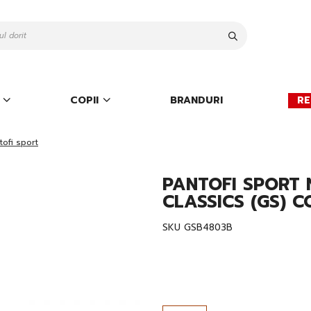
Cauta
COPII
BRANDURI
RE
tofi sport
PANTOFI SPORT
CLASSICS (GS) CO
SKU
GSB4803B