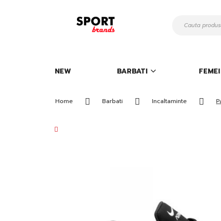
Mergeti
la
Continut
NEW
BARBATI
FEMEI
Home
Barbati
Incaltaminte
P
Skip
to
the
end
of
the
images
gallery