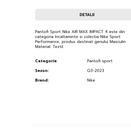
to
the
beginning
DETALII
of
the
images
gallery
Pantofi Sport Nike AIR MAX IMPACT 4 este din
categoria Incaltaminte si colectia Nike Sport
Performance, produs destinat genului Masculin
Material: Textil
Categorie
Pantofi sport
Sezon:
Q3-2023
Brand:
Nike