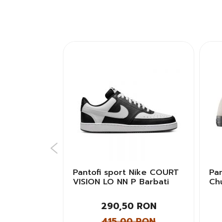
 EA7 SUMMER
Pantofi sport Nike COURT
Pa
VISION LO NN P Barbati
Chu
Lo
Bar
 RON
290,50 RON
 RON
415,00 RON