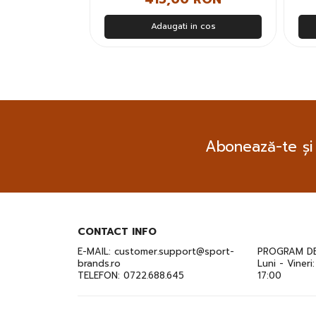
n cos
Adaugati in cos
Abonează-te și
CONTACT INFO
E-MAIL:
customer.support@sport-
PROGRAM DE
brands.ro
Luni - Vineri
TELEFON:
0722.688.645
17:00