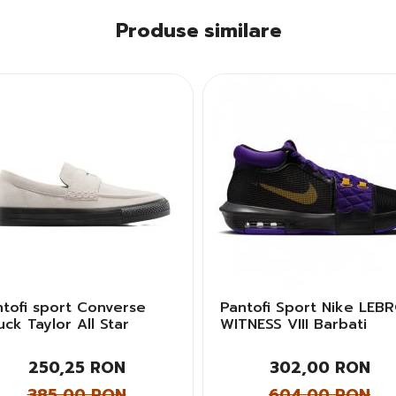
Produse similare
ntofi sport Converse
Pantofi Sport Nike LEB
ck Taylor All Star
WITNESS VIII Barbati
afer Male A15020C
bati
250,25 RON
302,00 RON
385,00 RON
604,00 RON