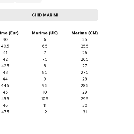
GHID MARIMI
ime (Eur)
Marime (UK)
Marime (CM)
40
6
25
40.5
6.5
25.5
41
7
26
42
7.5
26.5
42.5
8
27
43
8.5
27.5
44
9
28
44.5
9.5
28.5
45
10
29
45.5
10.5
29.5
46
11
30
47.5
12
31