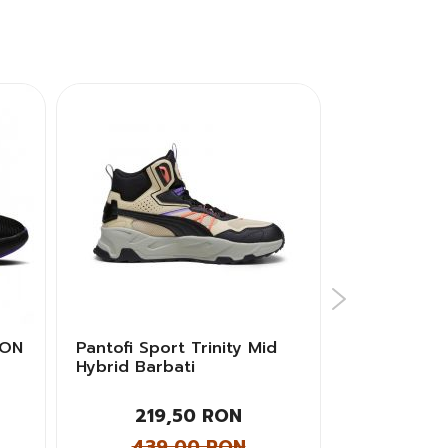
RON
Pantofi Sport Trinity Mid
Pantofi Spo
Hybrid Barbati
2.0 Mid WT
219,50 RON
169
439,00 RON
339