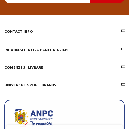
primesc
pe
email
informatii
despre
produsele
CONTACT INFO
si
ofertele
Gridsport
INFORMATII UTILE PENTRU CLIENTI
COMENZI SI LIVRARE
UNIVERSUL SPORT BRANDS