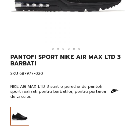
PANTOFI SPORT NIKE AIR MAX LTD 3
Skip
to
BARBATI
the
beginning
SKU
687977-020
of
the
images
NIKE AIR MAX LTD 3 sunt o pereche de pantofi
gallery
sport realizati pentru barbatilor, pentru purtarea
de zi cu zi.