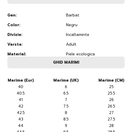
Gen:
Barbat
Color:
Negru
Divizie:
Incaltaminte
Varsta:
Adult
Material:
Piele ecologica
GHID MARIMI
Marime (Eur)
Marime (UK)
Marime (CM)
40
6
25
40.5
6.5
25.5
41
7
26
42
7.5
26.5
42.5
8
27
43
8.5
27.5
44
9
28