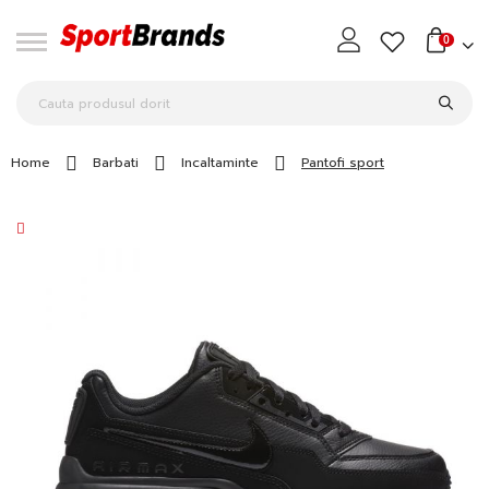
0
Home
Barbati
Incaltaminte
Pantofi sport
Skip
to
the
end
of
the
images
gallery