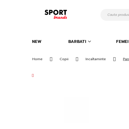
Mergeti
la
Continut
NEW
BARBATI
FEMEI
Home
Copii
Incaltaminte
Pan
Skip
to
the
end
of
the
images
gallery