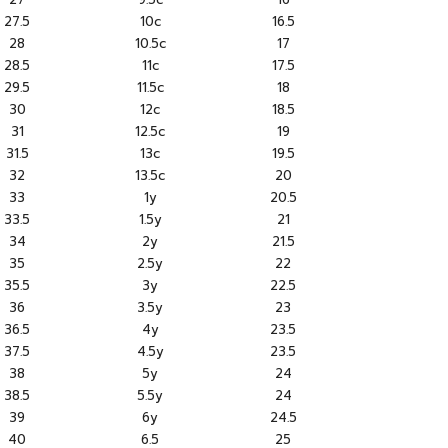
27.5
10c
16.5
28
10.5c
17
28.5
11c
17.5
29.5
11.5c
18
30
12c
18.5
31
12.5c
19
31.5
13c
19.5
32
13.5c
20
33
1y
20.5
33.5
1.5y
21
34
2y
21.5
35
2.5y
22
35.5
3y
22.5
36
3.5y
23
36.5
4y
23.5
37.5
4.5y
23.5
38
5y
24
38.5
5.5y
24
39
6y
24.5
40
6.5
25