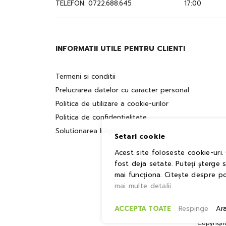
TELEFON:
0722.688.645
17:00
INFORMATII UTILE PENTRU CLIENTI
Termeni si conditii
Prelucrarea datelor cu caracter personal
Politica de utilizare a cookie-urilor
Politica de confidentialitate
Solutionarea litigiilor
Setari cookie
Acest site foloseste cookie-uri.
fost deja setate. Puteți șterge 
mai funcționa. Citește despre po
mai multe detalii
ACCEPTA TOATE
Respinge
Ar
Copyrigh