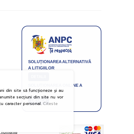
SOLUȚIONAREA ALTERNATIVĂ
A LITIGIILOR
DETALII
SOLUȚIONAREA ONLINE A
ni din site să funcționeze și au
LITIGIILOR
anumite secțiuni din site nu vor
DETALII
cu caracter personal.
Citeste
n Romania