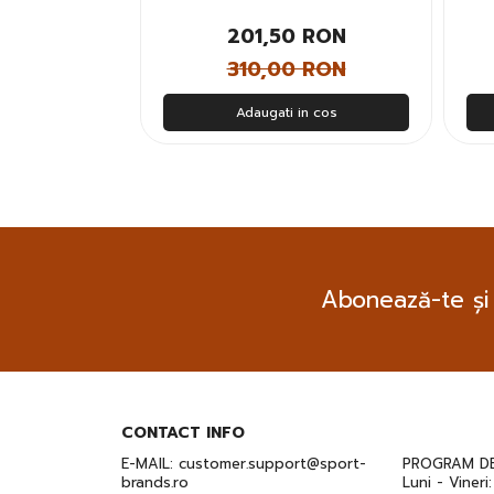
 RON
201,50 RON
 RON
310,00 RON
n cos
Adaugati in cos
Abonează-te și
CONTACT INFO
E-MAIL:
customer.support@sport-
PROGRAM DE
brands.ro
Luni - Vineri