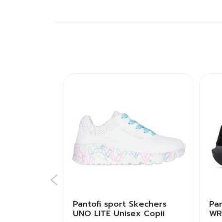
didas VL
Pantofi sport Skechers
Pa
ei
UNO LITE Unisex Copii
WR