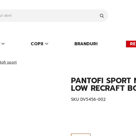
Cauta
COPII
BRANDURI
RE
tofi sport
PANTOFI SPORT
LOW RECRAFT BG
SKU
DV5456-002