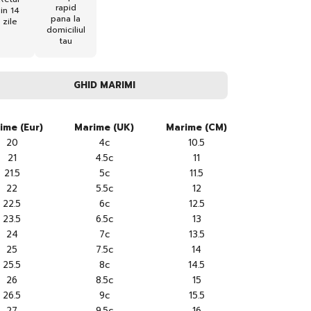
rapid
in 14
pana la
zile
domiciliul
tau
GHID MARIMI
ime (Eur)
Marime (UK)
Marime (CM)
20
4c
10.5
21
4.5c
11
21.5
5c
11.5
22
5.5c
12
22.5
6c
12.5
23.5
6.5c
13
24
7c
13.5
25
7.5c
14
25.5
8c
14.5
26
8.5c
15
26.5
9c
15.5
27
9.5c
16