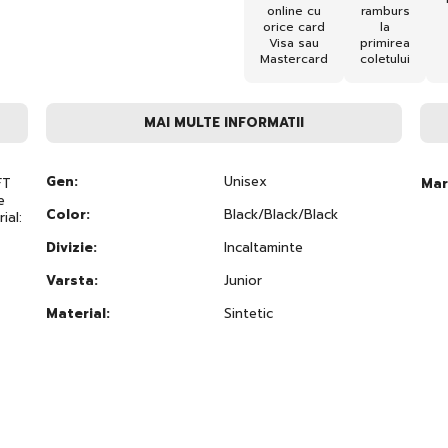
online cu
ramburs
orice card
la
Visa sau
primirea
Mastercard
coletului
MAI MULTE INFORMATII
Gen:
Unisex
FT
Mar
e
Color:
Black/Black/Black
ial:
Divizie:
Incaltaminte
Varsta:
Junior
Material:
Sintetic