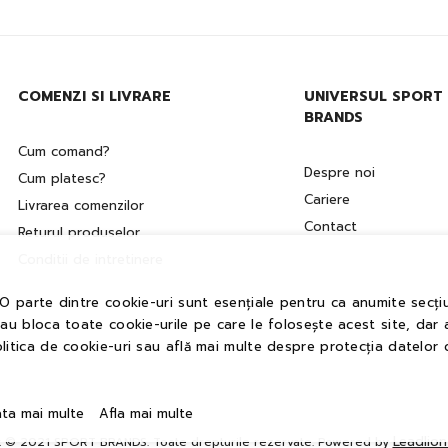
COMENZI SI LIVRARE
UNIVERSUL SPORT
BRANDS
Cum comand?
Despre noi
Cum platesc?
Cariere
Livrarea comenzilor
Contact
Returul produselor
Conditii de intretinere
 O parte dintre cookie-uri sunt esențiale pentru ca anumite secțiu
sau bloca toate cookie-urile pe care le folosește acest site, dar 
litica de cookie-uri sau află mai multe despre protecția datelor 
ata mai multe
Afla mai multe
Leadlio
t © 2021 SPORT BRANDS. Toate drepturile rezervate. Powered by