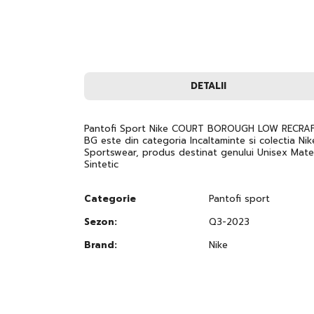
to
the
beginning
of
the
images
gallery
DETALII
Pantofi Sport Nike COURT BOROUGH LOW RECRA
BG este din categoria Incaltaminte si colectia Nik
Sportswear, produs destinat genului Unisex Mater
Sintetic
Categorie
Pantofi sport
Sezon:
Q3-2023
Brand:
Nike