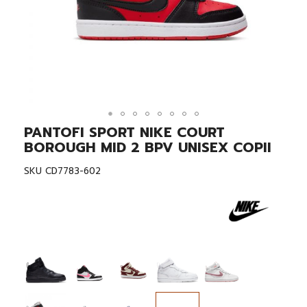
PANTOFI SPORT NIKE COURT
Skip
to
BOROUGH MID 2 BPV UNISEX COPII
the
beginning
SKU
CD7783-602
of
the
images
gallery