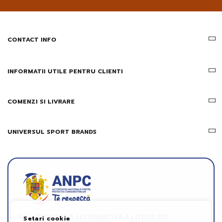
email
informatii
despre
produsele
CONTACT INFO
si
ofertele
Gridsport
INFORMATII UTILE PENTRU CLIENTI
COMENZI SI LIVRARE
UNIVERSUL SPORT BRANDS
SOLUȚIONAREA ALTERNATIVĂ A LITIGIILOR
Setari cookie