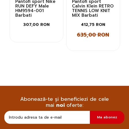
Pantofi sport Nike
Pantofi sport
RUN DEFY Male
Calvin Klein RETRO
HM9594-001
TENNIS LOW KNIT
Barbati
MIX Barbati
307,00 RON
412,75 RON
635,00 RON
Abonează-te și beneficiezi de cele
mai
noi
oferte:
Doresc
Ma abonez
sa
primesc
pe