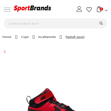
0
Home
Copii
Incaltaminte
Pantofi sport
Skip
to
the
end
of
the
images
gallery