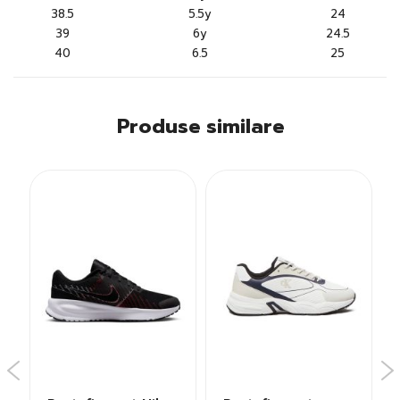
38.5
5.5y
24
39
6y
24.5
40
6.5
25
Produse similare