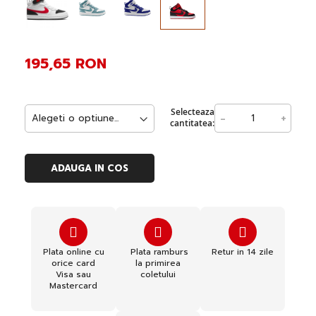
195,65 RON
Selecteaza
-
+
cantitatea:
ADAUGA IN COS
Plata online cu
Plata ramburs
Retur in 14 zile
orice card
la primirea
Visa sau
coletului
Mastercard