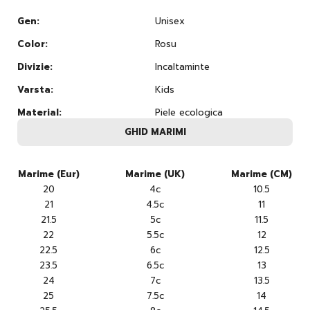
Gen:
Unisex
Color:
Rosu
Divizie:
Incaltaminte
Varsta:
Kids
Material:
Piele ecologica
GHID MARIMI
Marime (Eur)
Marime (UK)
Marime (CM)
20
4c
10.5
21
4.5c
11
21.5
5c
11.5
22
5.5c
12
22.5
6c
12.5
23.5
6.5c
13
24
7c
13.5
25
7.5c
14