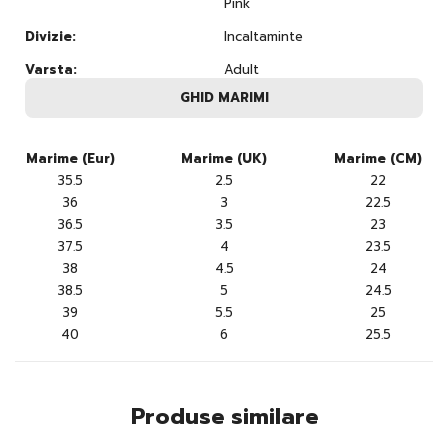
Pink
Divizie:
Incaltaminte
Varsta:
Adult
GHID MARIMI
Marime (Eur)
Marime (UK)
Marime (CM)
35.5
2.5
22
36
3
22.5
36.5
3.5
23
37.5
4
23.5
38
4.5
24
38.5
5
24.5
39
5.5
25
40
6
25.5
Produse similare