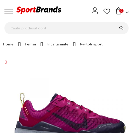
0
Home
Femei
Incaltaminte
Pantofi sport
Skip
to
the
end
of
the
images
gallery