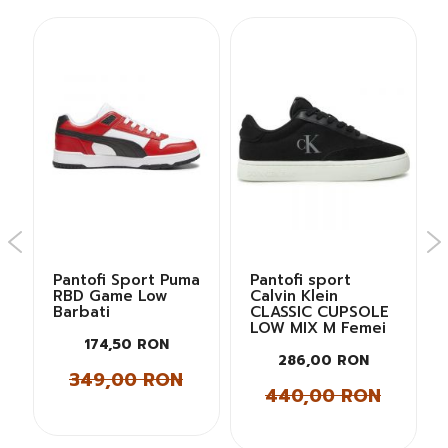
a
Pantofi Sport Puma
Pantofi sport
i
RBD Game Low
Calvin Klein
Barbati
CLASSIC CUPSOLE
LOW MIX M Femei
174,50 RON
286,00 RON
349,00 RON
440,00 RON