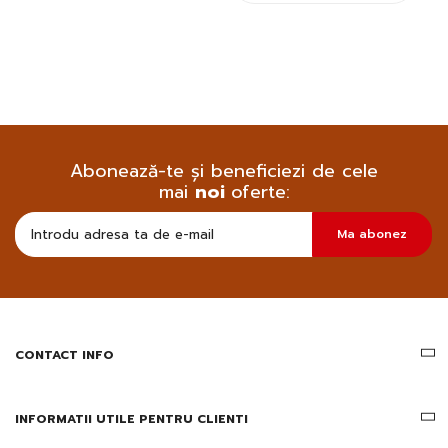
Abonează-te și beneficiezi de cele
mai
noi
oferte:
Doresc
Ma abonez
sa
primesc
pe
email
informatii
despre
produsele
CONTACT INFO
si
ofertele
Gridsport
INFORMATII UTILE PENTRU CLIENTI