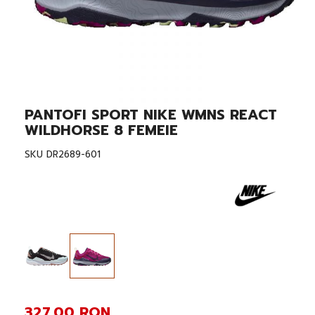
PANTOFI SPORT NIKE WMNS REACT
Skip
to
WILDHORSE 8 FEMEIE
the
beginning
SKU
DR2689-601
of
the
images
gallery
327,00 RON