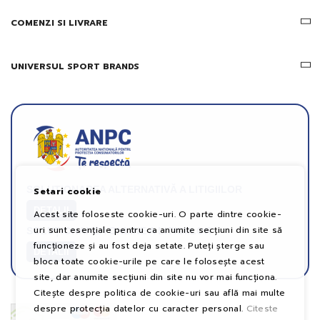
COMENZI SI LIVRARE
UNIVERSUL SPORT BRANDS
SOLUȚIONAREA ALTERNATIVĂ A LITIGIILOR
Setari cookie
DETALII
Acest site foloseste cookie-uri. O parte dintre cookie-
uri sunt esențiale pentru ca anumite secțiuni din site să
SOLUȚIONAREA ONLINE A LITIGIILOR
funcționeze și au fost deja setate. Puteți șterge sau
DETALII
bloca toate cookie-urile pe care le folosește acest
site, dar anumite secțiuni din site nu vor mai funcționa.
Citește despre politica de cookie-uri sau află mai multe
despre protecția datelor cu caracter personal.
Citeste