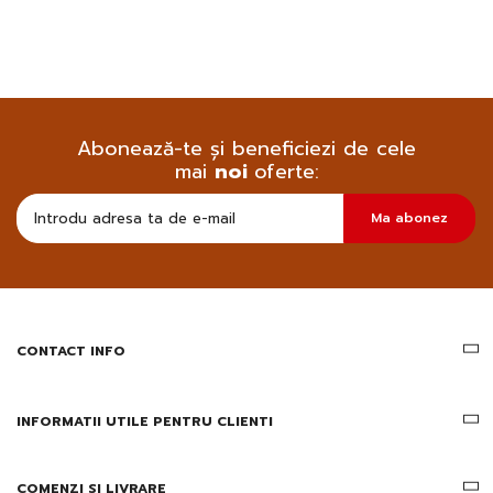
Abonează-te și beneficiezi de cele
mai
noi
oferte:
Doresc
Ma abonez
sa
primesc
pe
email
informatii
despre
produsele
CONTACT INFO
si
ofertele
Gridsport
INFORMATII UTILE PENTRU CLIENTI
COMENZI SI LIVRARE