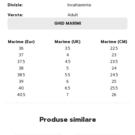
Divizie:
Incaltaminte
Varsta:
Adult
GHID MARIMI
Marime (Eur)
Marime (UK)
Marime (CM)
36
3.5
22.5
37
4
23
37.5
4.5
23.5
38
5
24
38.5
5.5
24.5
39
6
25
40
6.5
25.5
40.5
7
26
Produse similare