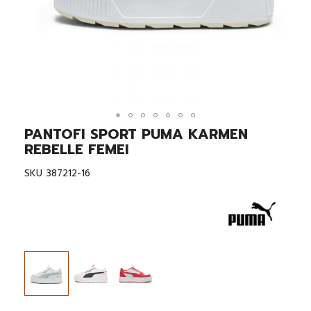
PANTOFI SPORT PUMA KARMEN
Skip
to
REBELLE FEMEI
the
beginning
SKU
387212-16
of
the
images
gallery