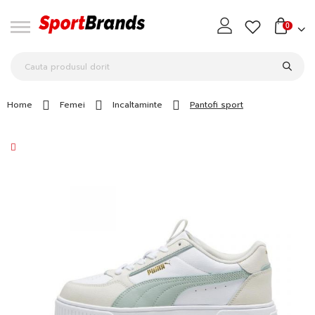
0
Home
Femei
Incaltaminte
Pantofi sport
Skip
to
the
end
of
the
images
gallery