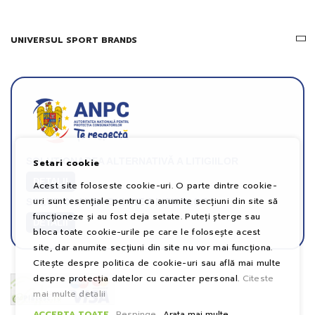
UNIVERSUL SPORT BRANDS
SOLUȚIONAREA ALTERNATIVĂ A LITIGIILOR
Setari cookie
DETALII
Acest site foloseste cookie-uri. O parte dintre cookie-
uri sunt esențiale pentru ca anumite secțiuni din site să
SOLUȚIONAREA ONLINE A LITIGIILOR
funcționeze și au fost deja setate. Puteți șterge sau
DETALII
bloca toate cookie-urile pe care le folosește acest
site, dar anumite secțiuni din site nu vor mai funcționa.
Citește despre politica de cookie-uri sau află mai multe
despre protecția datelor cu caracter personal.
Citeste
mai multe detalii
ACCEPTA TOATE
Respinge
Arata mai multe