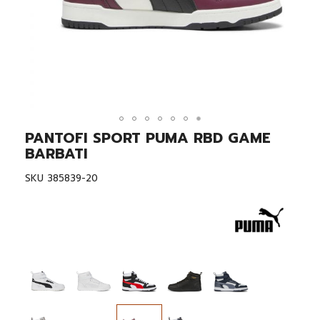
PANTOFI SPORT PUMA RBD GAME
Skip
to
BARBATI
the
beginning
SKU
385839-20
of
the
images
gallery