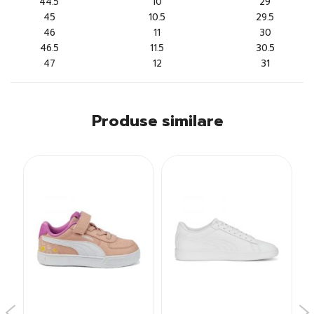
44.5
10
29
45
10.5
29.5
46
11
30
46.5
11.5
30.5
47
12
31
Produse similare