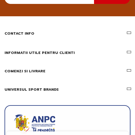
primesc
pe
email
informatii
despre
produsele
CONTACT INFO
si
ofertele
Gridsport
INFORMATII UTILE PENTRU CLIENTI
COMENZI SI LIVRARE
UNIVERSUL SPORT BRANDS