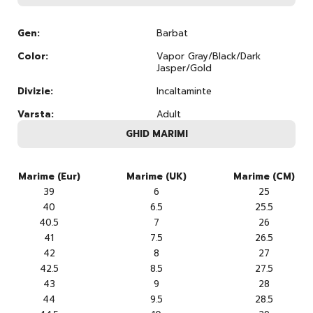
Gen:
Barbat
Color:
Vapor Gray/Black/Dark
Jasper/Gold
Divizie:
Incaltaminte
Varsta:
Adult
GHID MARIMI
Marime (Eur)
Marime (UK)
Marime (CM)
39
6
25
40
6.5
25.5
40.5
7
26
41
7.5
26.5
42
8
27
42.5
8.5
27.5
43
9
28
44
9.5
28.5