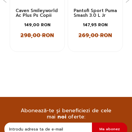
Caven Smileyworld
Pantofi Sport Puma
Ac Plus Ps Copii
Smash 3.0 L Jr
149,00 RON
147,95 RON
298,00 RON
269,00 RON
Abonează-te și beneficiezi de cele
mai
noi
oferte:
Doresc
Ma abonez
sa