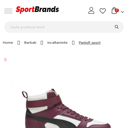
0
Home
Barbati
Incaltaminte
Pantofi sport
Skip
to
the
end
of
the
images
gallery