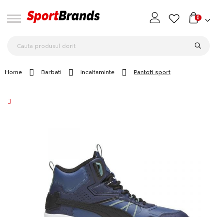
0
Home
Barbati
Incaltaminte
Pantofi sport
Skip
to
the
end
of
the
images
gallery