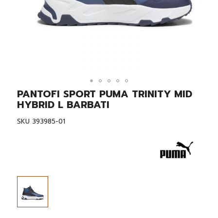
PANTOFI SPORT PUMA TRINITY MID
Skip
to
HYBRID L BARBATI
the
beginning
SKU
393985-01
of
the
images
gallery