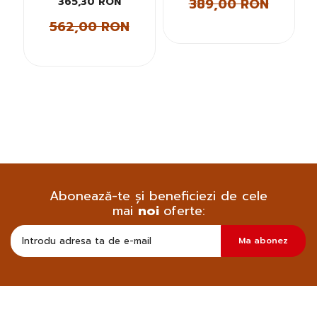
389,00 RON
365,30 RON
562,00 RON
Abonează-te și beneficiezi de cele
mai
noi
oferte:
Doresc
Ma abonez
sa
primesc
pe
email
informatii
despre
produsele