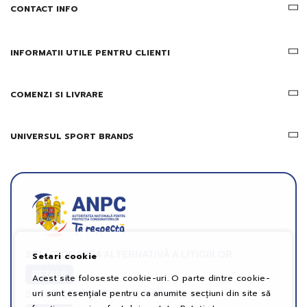
CONTACT INFO
si
ofertele
Gridsport
INFORMATII UTILE PENTRU CLIENTI
COMENZI SI LIVRARE
UNIVERSUL SPORT BRANDS
SOLUȚIONAREA ALTERNATIVĂ A LITIGIILOR
Setari cookie
DETALII
Acest site foloseste cookie-uri. O parte dintre cookie-
uri sunt esențiale pentru ca anumite secțiuni din site să
SOLUȚIONAREA ONLINE A LITIGIILOR