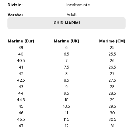
Divizie:
Incaltaminte
Varsta:
Adult
GHID MARIMI
Marime (Eur)
Marime (UK)
Marime (CM)
39
6
25
40
6.5
25.5
40.5
7
26
41
7.5
26.5
42
8
27
42.5
8.5
27.5
43
9
28
44
9.5
28.5
44.5
10
29
45
10.5
29.5
46
11
30
46.5
11.5
30.5
47
12
31