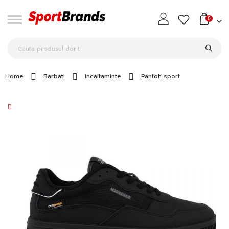
0
Home
Barbati
Incaltaminte
Pantofi sport
Skip
to
the
end
of
the
images
gallery