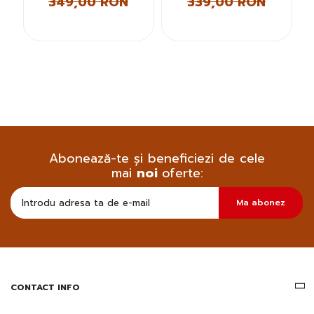
349,00 RON
339,00 RON
Abonează-te și beneficiezi de cele
mai
noi
oferte:
Doresc
Ma abonez
sa
primesc
pe
email
informatii
despre
produsele
CONTACT INFO
si
ofertele
Gridsport