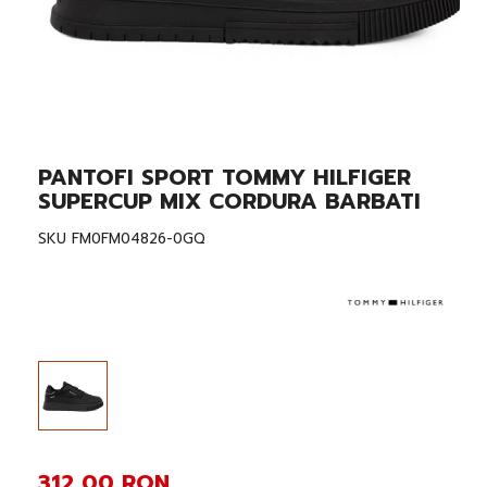
PANTOFI SPORT TOMMY HILFIGER
Skip
to
SUPERCUP MIX CORDURA BARBATI
the
beginning
SKU
FM0FM04826-0GQ
of
the
images
gallery
312,00 RON