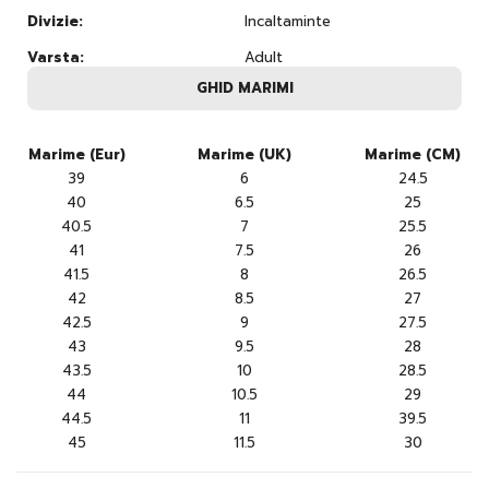
Divizie:
Incaltaminte
Varsta:
Adult
GHID MARIMI
Marime (Eur)
Marime (UK)
Marime (CM)
39
6
24.5
40
6.5
25
40.5
7
25.5
41
7.5
26
41.5
8
26.5
42
8.5
27
42.5
9
27.5
43
9.5
28
43.5
10
28.5
44
10.5
29
44.5
11
39.5
45
11.5
30