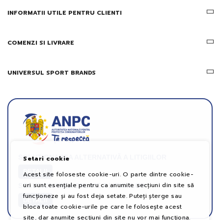
INFORMATII UTILE PENTRU CLIENTI
COMENZI SI LIVRARE
UNIVERSUL SPORT BRANDS
SOLUȚIONAREA ALTERNATIVĂ A LITIGIILOR
Setari cookie
DETALII
Acest site foloseste cookie-uri. O parte dintre cookie-
uri sunt esențiale pentru ca anumite secțiuni din site să
SOLUȚIONAREA ONLINE A LITIGIILOR
funcționeze și au fost deja setate. Puteți șterge sau
DETALII
bloca toate cookie-urile pe care le folosește acest
site, dar anumite secțiuni din site nu vor mai funcționa.