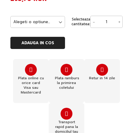
Selecteaza
-
+
cantitatea:
ADAUGA IN COS
Plata online cu
Plata ramburs
Retur in 14 zile
orice card
la primirea
Visa sau
coletului
Mastercard
Transport
rapid pana la
domiciliul tau