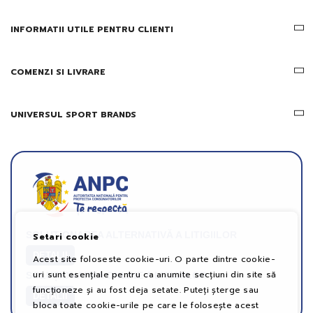
Gridsport
INFORMATII UTILE PENTRU CLIENTI
COMENZI SI LIVRARE
UNIVERSUL SPORT BRANDS
SOLUȚIONAREA ALTERNATIVĂ A LITIGIILOR
Setari cookie
DETALII
Acest site foloseste cookie-uri. O parte dintre cookie-
uri sunt esențiale pentru ca anumite secțiuni din site să
SOLUȚIONAREA ONLINE A LITIGIILOR
funcționeze și au fost deja setate. Puteți șterge sau
DETALII
bloca toate cookie-urile pe care le folosește acest