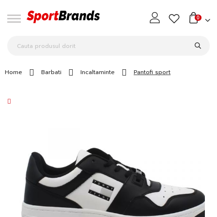
0
Home
Barbati
Incaltaminte
Pantofi sport
Skip
to
the
end
of
the
images
gallery