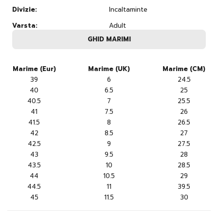
Divizie:
Incaltaminte
Varsta:
Adult
GHID MARIMI
Marime (Eur)
Marime (UK)
Marime (CM)
39
6
24.5
40
6.5
25
40.5
7
25.5
41
7.5
26
41.5
8
26.5
42
8.5
27
42.5
9
27.5
43
9.5
28
43.5
10
28.5
44
10.5
29
44.5
11
39.5
45
11.5
30