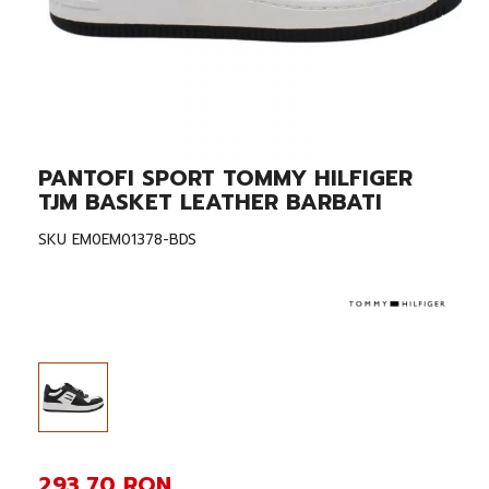
PANTOFI SPORT TOMMY HILFIGER
Skip
to
TJM BASKET LEATHER BARBATI
the
beginning
SKU
EM0EM01378-BDS
of
the
images
gallery
293,70 RON