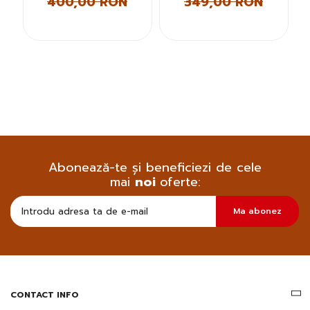
400,00 RON
349,00 RON
Abonează-te și beneficiezi de cele
mai
noi
oferte:
Doresc
Ma abonez
sa
primesc
pe
email
informatii
despre
produsele
CONTACT INFO
si
ofertele