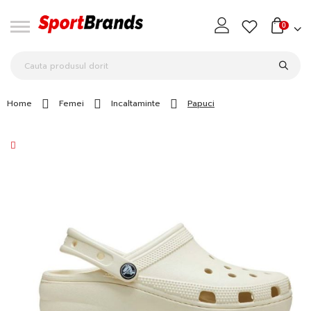
0
Home
Femei
Incaltaminte
Papuci
Skip
to
the
end
of
the
images
gallery