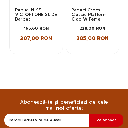
Papuci NIKE
Papuci Crocs
VICTORI ONE SLIDE
Classic Platform
Barbati
Clog W Femei
165,60 RON
228,00 RON
207,00 RON
285,00 RON
Abonează-te și beneficiezi de cele
mai
noi
oferte:
Doresc
Ma abonez
sa
primesc