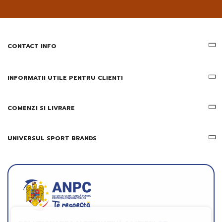
pe
email
informatii
despre
produsele
CONTACT INFO
si
ofertele
Gridsport
INFORMATII UTILE PENTRU CLIENTI
COMENZI SI LIVRARE
UNIVERSUL SPORT BRANDS