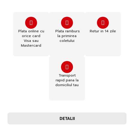
Plata online cu
Plata ramburs
Retur in 14 zile
orice card
la primirea
Visa sau
coletului
Mastercard
Transport
rapid pana la
domiciliul tau
DETALII