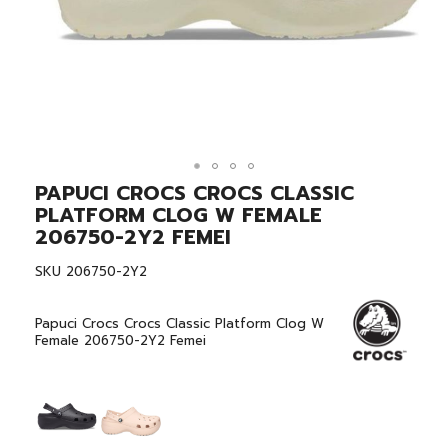
PAPUCI CROCS CROCS CLASSIC
Skip
to
PLATFORM CLOG W FEMALE
the
206750-2Y2 FEMEI
beginning
of
SKU
206750-2Y2
the
images
gallery
Papuci Crocs Crocs Classic Platform Clog W
Female 206750-2Y2 Femei