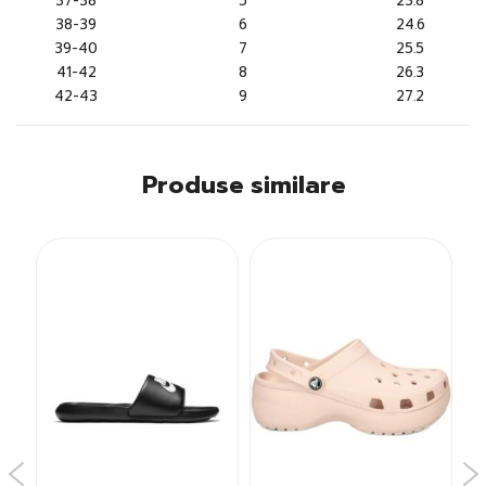
37-38
5
23.8
38-39
6
24.6
39-40
7
25.5
41-42
8
26.3
42-43
9
27.2
Produse similare