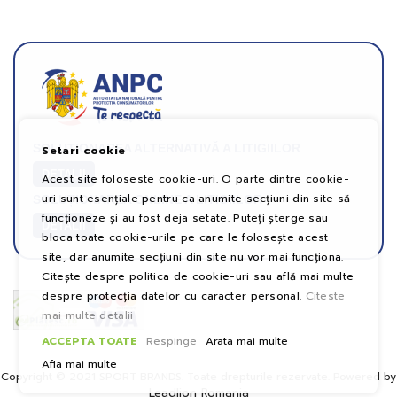
SOLUȚIONAREA ALTERNATIVĂ A LITIGIILOR
Setari cookie
DETALII
Acest site foloseste cookie-uri. O parte dintre cookie-
uri sunt esențiale pentru ca anumite secțiuni din site să
SOLUȚIONAREA ONLINE A LITIGIILOR
funcționeze și au fost deja setate. Puteți șterge sau
DETALII
bloca toate cookie-urile pe care le folosește acest
site, dar anumite secțiuni din site nu vor mai funcționa.
Citește despre politica de cookie-uri sau află mai multe
despre protecția datelor cu caracter personal.
Citeste
mai multe detalii
ACCEPTA TOATE
Respinge
Arata mai multe
Afla mai multe
Copyright © 2021 SPORT BRANDS. Toate drepturile rezervate. Powered by
Leadlion Romania