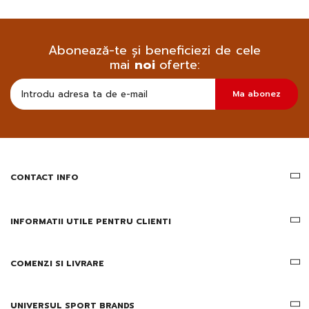
Abonează-te și beneficiezi de cele
mai
noi
oferte:
Doresc
Ma abonez
sa
primesc
pe
email
informatii
despre
produsele
CONTACT INFO
si
ofertele
Gridsport
INFORMATII UTILE PENTRU CLIENTI
COMENZI SI LIVRARE
UNIVERSUL SPORT BRANDS