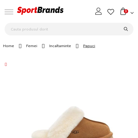
0
Home
Femei
Incaltaminte
Papuci
Skip
to
the
end
of
the
images
gallery