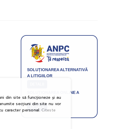
Gridsport
SOLUȚIONAREA ALTERNATIVĂ
A LITIGIILOR
DETALII
SOLUȚIONAREA ONLINE A
ni din site să funcționeze și au
LITIGIILOR
anumite secțiuni din site nu vor
DETALII
cu caracter personal.
Citeste