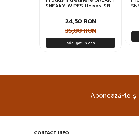
nere SNEAKY
Produs Intretinere SNEAKY
Pr
Unisex SB-
SNEAKY WIPES Unisex SB-
SN
WIP
SB
 RON
24,50 RON
35,00 RON
n cos
Adaugati in cos
Abonează-te și
CONTACT INFO