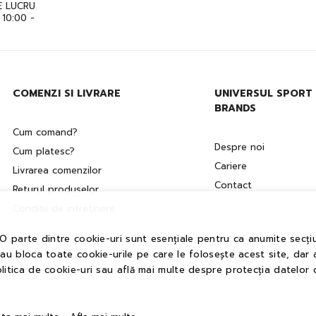
 LUCRU
: 10:00 -
COMENZI SI LIVRARE
UNIVERSUL SPORT
BRANDS
Cum comand?
Despre noi
Cum platesc?
Cariere
Livrarea comenzilor
Contact
Returul produselor
Conditii de intretinere
 O parte dintre cookie-uri sunt esențiale pentru ca anumite secțiu
sau bloca toate cookie-urile pe care le folosește acest site, dar 
litica de cookie-uri sau află mai multe despre protecția datelor 