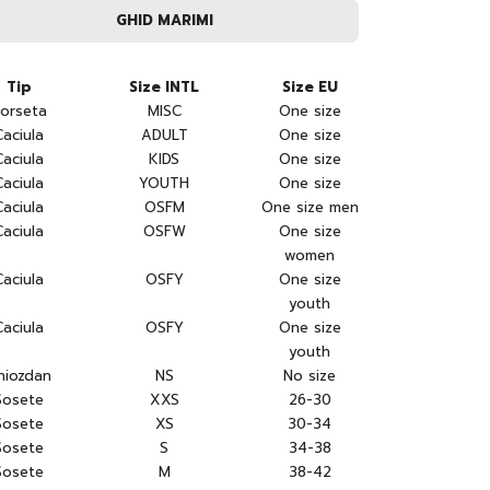
GHID MARIMI
Tip
Size INTL
Size EU
orseta
MISC
One size
Caciula
ADULT
One size
Caciula
KIDS
One size
Caciula
YOUTH
One size
Caciula
OSFM
One size men
Caciula
OSFW
One size
women
Caciula
OSFY
One size
youth
Caciula
OSFY
One size
youth
hiozdan
NS
No size
Sosete
XXS
26-30
Sosete
XS
30-34
Sosete
S
34-38
Sosete
M
38-42