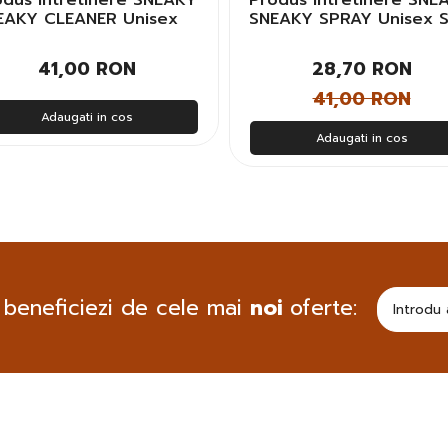
odus Intretinere SNEAKY
Produs Intretinere SNE
EAKY CLEANER Unisex
SNEAKY SPRAY Unisex 
-CLE
SPR
41,00 RON
28,70 RON
41,00 RON
Adaugati in cos
Adaugati in cos
 beneficiezi de cele mai
noi
oferte: