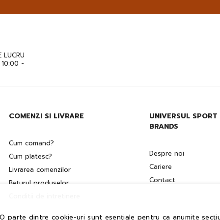
 LUCRU
: 10:00 -
COMENZI SI LIVRARE
UNIVERSUL SPORT
BRANDS
Cum comand?
Despre noi
Cum platesc?
Cariere
Livrarea comenzilor
Contact
Returul produselor
Conditii de intretinere
 O parte dintre cookie-uri sunt esențiale pentru ca anumite secțiu