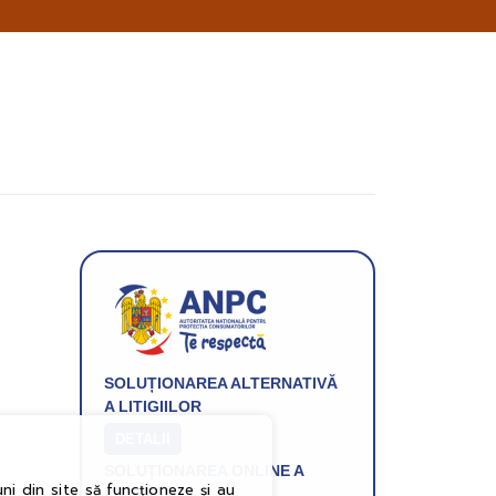
pe
email
informatii
despre
produsele
si
ofertele
Gridsport
SOLUȚIONAREA ALTERNATIVĂ
A LITIGIILOR
DETALII
SOLUȚIONAREA ONLINE A
ni din site să funcționeze și au
LITIGIILOR