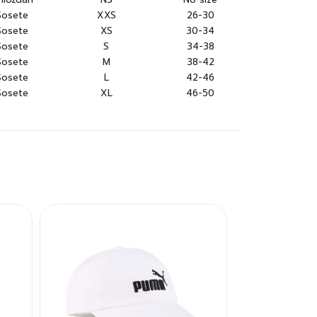
Sosete
XXS
26-30
Sosete
XS
30-34
Sosete
S
34-38
Sosete
M
38-42
Sosete
L
42-46
Sosete
XL
46-50