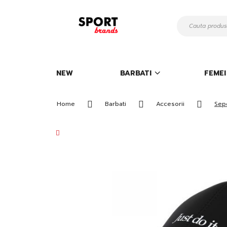
Mergeti
la
Continut
NEW
BARBATI
FEMEI
Home
Barbati
Accesorii
Sep
Skip
to
the
end
of
the
images
gallery