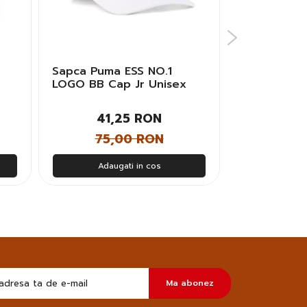
Sapca Puma ESS NO.1
Sapca Nike
LOGO BB Cap Jr Unisex
CAP U CB A
Copii
Unisex
41,25 RON
88,
75,00 RON
160
Adaugati in cos
Adau
Doresc
Ma abonez
sa
primesc