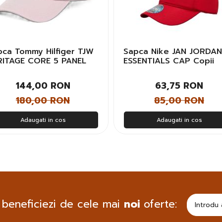
pca Tommy Hilfiger TJW
Sapca Nike JAN JORDAN
RITAGE CORE 5 PANEL
ESSENTIALS CAP Copii
P Femei
Unisex
144,00 RON
63,75 RON
180,00 RON
85,00 RON
Adaugati in cos
Adaugati in cos
 beneficiezi de cele mai
noi
oferte: