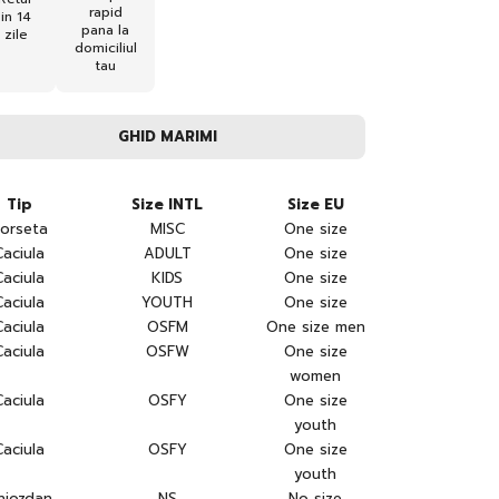
rapid
in 14
pana la
zile
domiciliul
tau
GHID MARIMI
Tip
Size INTL
Size EU
orseta
MISC
One size
Caciula
ADULT
One size
Caciula
KIDS
One size
Caciula
YOUTH
One size
Caciula
OSFM
One size men
Caciula
OSFW
One size
women
Caciula
OSFY
One size
youth
Caciula
OSFY
One size
youth
hiozdan
NS
No size