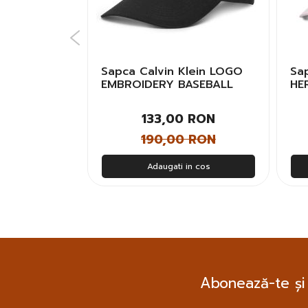
lfiger TJM
Sapca Calvin Klein LOGO
Sa
Unisex
EMBROIDERY BASEBALL
HE
CAP Unisex
CA
 RON
133,00 RON
 RON
190,00 RON
n cos
Adaugati in cos
Abonează-te și