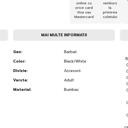
online cu
ramburs
orice card
la
Visa sau
primirea
Mastercard
coletului
MAI MULTE INFORMATII
Gen:
Barbat
B
Color:
Black/White
Divizie:
Accesorii
Varsta:
Adult
Material:
Bumbac
G