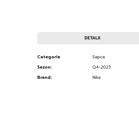
to
the
beginning
of
the
images
gallery
DETALII
Categorie
Sapca
Sezon:
Q4-2023
Brand:
Nike