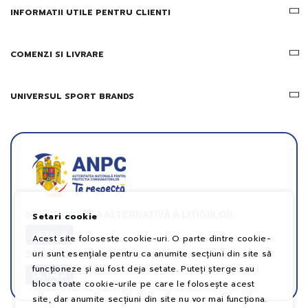
INFORMATII UTILE PENTRU CLIENTI
COMENZI SI LIVRARE
UNIVERSUL SPORT BRANDS
SOLUȚIONAREA ALTERNATIVĂ A LITIGIILOR
Setari cookie
DETALII
Acest site foloseste cookie-uri. O parte dintre cookie-
uri sunt esențiale pentru ca anumite secțiuni din site să
SOLUȚIONAREA ONLINE A LITIGIILOR
funcționeze și au fost deja setate. Puteți șterge sau
DETALII
bloca toate cookie-urile pe care le folosește acest
site, dar anumite secțiuni din site nu vor mai funcționa.