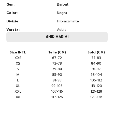
Gen:
Barbat
Color:
Negru
Divizie:
Imbracaminte
Varsta:
Adult
GHID MARIMI
Size INTL
Talie (CM)
Sold (CM)
XXS
67-72
77-83
XS
73-78
84-90
S
79-84
91-97
M
85-90
98-104
L
91-98
105-112
XL
99-106
113-120
XXL
107-116
121-128
3XL
117-126
129-136