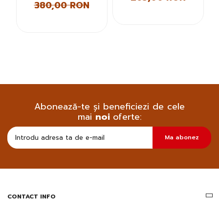
380,00 RON
Abonează-te și beneficiezi de cele
mai
noi
oferte:
Doresc
Ma abonez
sa
primesc
pe
email
informatii
despre
produsele
CONTACT INFO
si
ofertele
Gridsport