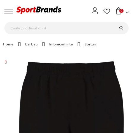
0
Home
Barbati
Imbracaminte
Sorturi
Skip
to
the
end
of
the
images
gallery