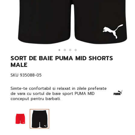
SORT DE BAIE PUMA MID SHORTS
Skip
to
MALE
the
beginning
SKU
935088-05
of
the
images
Simte-te confortabil si relaxat in zilele preferate
gallery
de vara cu sortul de baie sport PUMA MID
conceput pentru barbati.