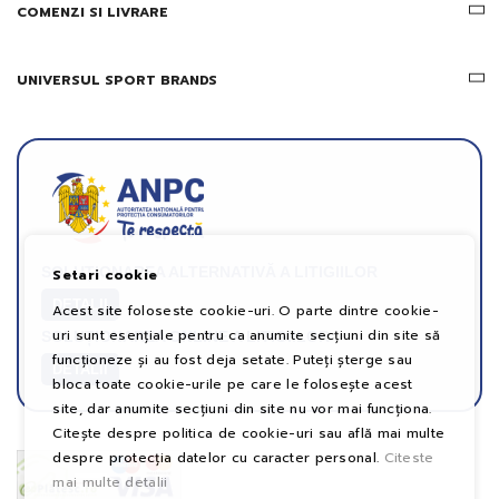
COMENZI SI LIVRARE
UNIVERSUL SPORT BRANDS
SOLUȚIONAREA ALTERNATIVĂ A LITIGIILOR
Setari cookie
DETALII
Acest site foloseste cookie-uri. O parte dintre cookie-
uri sunt esențiale pentru ca anumite secțiuni din site să
SOLUȚIONAREA ONLINE A LITIGIILOR
funcționeze și au fost deja setate. Puteți șterge sau
DETALII
bloca toate cookie-urile pe care le folosește acest
site, dar anumite secțiuni din site nu vor mai funcționa.
Citește despre politica de cookie-uri sau află mai multe
despre protecția datelor cu caracter personal.
Citeste
mai multe detalii