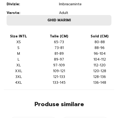
Divizie:
Imbracaminte
Varsta:
Adult
GHID MARIMI
Size INTL
Talie (CM)
Sold (CM)
XS
65-73
80-88
S
73-81
88-96
M
81-89
96-104
L
89-97
104-112
XL
97-109
112-120
XXL
109-121
120-128
3XL
121-133
128-136
4XL
133-145
136-148
Produse similare