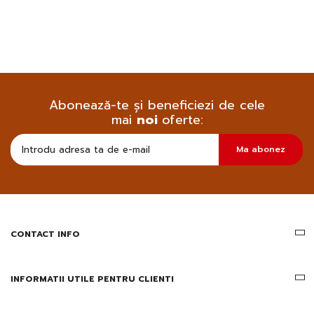
Abonează-te și beneficiezi de cele
mai
noi
oferte:
Doresc
Ma abonez
sa
primesc
pe
email
informatii
despre
produsele
CONTACT INFO
si
ofertele
Gridsport
INFORMATII UTILE PENTRU CLIENTI