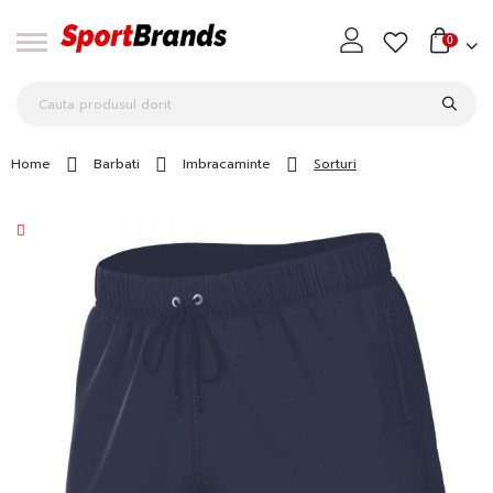
0
Home
Barbati
Imbracaminte
Sorturi
Skip
to
the
end
of
the
images
gallery