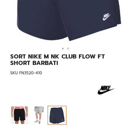
SORT NIKE M NK CLUB FLOW FT
Skip
to
SHORT BARBATI
the
beginning
SKU
FN3520-410
of
the
images
gallery