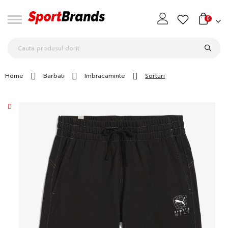
0
Home
Barbati
Imbracaminte
Sorturi
Skip
to
the
end
of
the
images
gallery