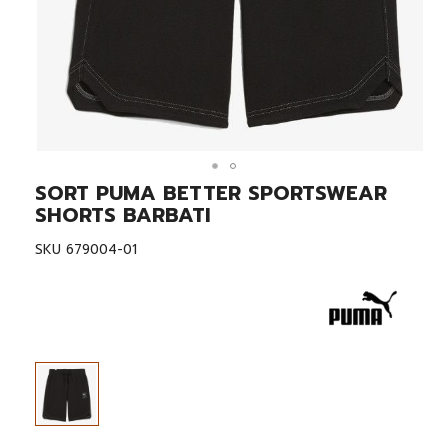
SORT PUMA BETTER SPORTSWEAR
Skip
to
SHORTS BARBATI
the
beginning
SKU
679004-01
of
the
images
gallery