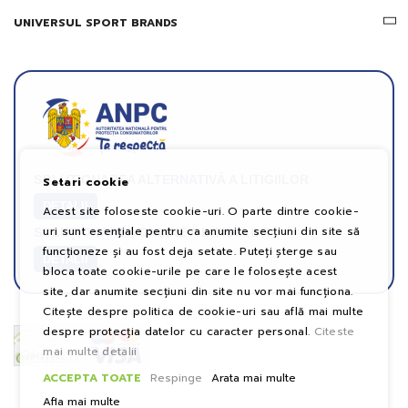
UNIVERSUL SPORT BRANDS
SOLUȚIONAREA ALTERNATIVĂ A LITIGIILOR
Setari cookie
DETALII
Acest site foloseste cookie-uri. O parte dintre cookie-
uri sunt esențiale pentru ca anumite secțiuni din site să
SOLUȚIONAREA ONLINE A LITIGIILOR
funcționeze și au fost deja setate. Puteți șterge sau
DETALII
bloca toate cookie-urile pe care le folosește acest
site, dar anumite secțiuni din site nu vor mai funcționa.
Citește despre politica de cookie-uri sau află mai multe
despre protecția datelor cu caracter personal.
Citeste
mai multe detalii
ACCEPTA TOATE
Respinge
Arata mai multe
Afla mai multe