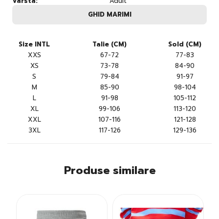
Varsta:
Adult
GHID MARIMI
Size INTL
Talie (CM)
Sold (CM)
XXS
67-72
77-83
XS
73-78
84-90
S
79-84
91-97
M
85-90
98-104
L
91-98
105-112
XL
99-106
113-120
XXL
107-116
121-128
3XL
117-126
129-136
Produse similare