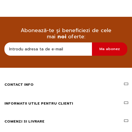
Abonează-te și beneficiezi de cele
mai
noi
oferte:
Doresc
Ma abonez
sa
primesc
pe
email
informatii
despre
produsele
CONTACT INFO
si
ofertele
Gridsport
INFORMATII UTILE PENTRU CLIENTI
COMENZI SI LIVRARE