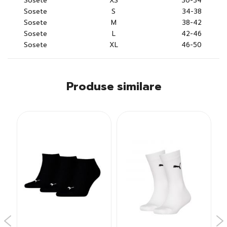
Sosete
XS
30-34
Sosete
S
34-38
Sosete
M
38-42
Sosete
L
42-46
Sosete
XL
46-50
Produse similare