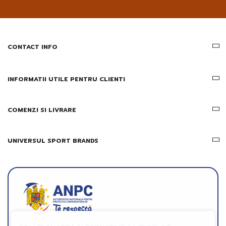
pe
email
informatii
despre
produsele
CONTACT INFO
si
ofertele
Gridsport
INFORMATII UTILE PENTRU CLIENTI
COMENZI SI LIVRARE
UNIVERSUL SPORT BRANDS