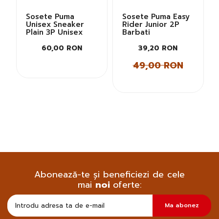
Sosete Puma
Sosete Puma Easy
Unisex Sneaker
Rider Junior 2P
Plain 3P Unisex
Barbati
60,00 RON
39,20 RON
49,00 RON
Abonează-te și beneficiezi de cele
mai
noi
oferte:
Doresc
Ma abonez
sa
primesc