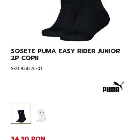
SOSETE PUMA EASY RIDER JUNIOR
Skip
to
2P COPII
the
beginning
SKU
938376-01
of
the
images
gallery
34,30 RON