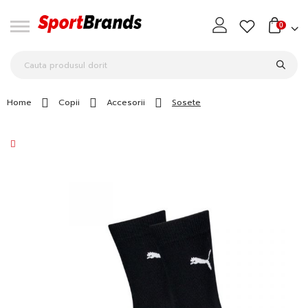
0
Home
Copii
Accesorii
Sosete
Skip
to
the
end
of
the
images
gallery