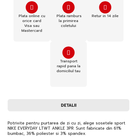
Plata online cu
Plata ramburs
Retur in 14 zile
orice card
la primirea
Visa sau
coletului
Mastercard
Transport
rapid pana la
domiciliul tau
DETALII
Potrivite pentru purtarea de zi cu zi, alege sosetele sport
NIKE EVERYDAY LTWT ANKLE 3PR. Sunt fabricate din 61%
bumbac, 36% poliester si 3% spandex.