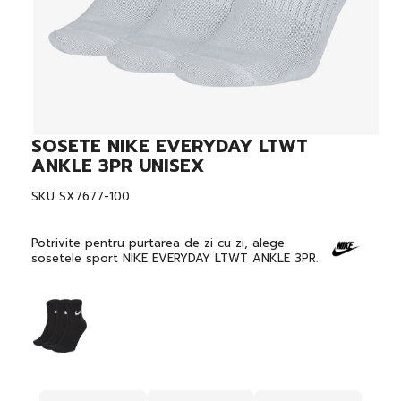
SOSETE NIKE EVERYDAY LTWT
Skip
to
ANKLE 3PR UNISEX
the
beginning
SKU
SX7677-100
of
the
images
Potrivite pentru purtarea de zi cu zi, alege
gallery
sosetele sport NIKE EVERYDAY LTWT ANKLE 3PR.