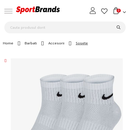
0
Home
Barbati
Accesorii
Sosete
Skip
to
the
end
of
the
images
gallery