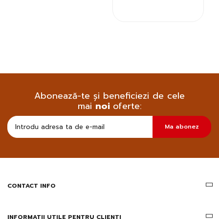
Abonează-te și beneficiezi de cele
mai
noi
oferte:
Doresc
Ma abonez
sa
primesc
pe
email
informatii
despre
produsele
CONTACT INFO
si
ofertele
Gridsport
INFORMATII UTILE PENTRU CLIENTI