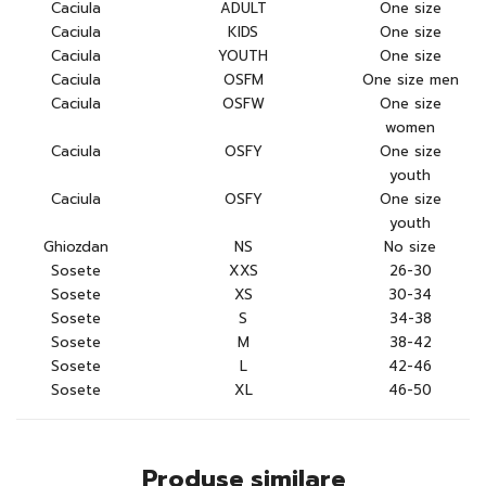
Caciula
ADULT
One size
Caciula
KIDS
One size
Caciula
YOUTH
One size
Caciula
OSFM
One size men
Caciula
OSFW
One size
women
Caciula
OSFY
One size
youth
Caciula
OSFY
One size
youth
Ghiozdan
NS
No size
Sosete
XXS
26-30
Sosete
XS
30-34
Sosete
S
34-38
Sosete
M
38-42
Sosete
L
42-46
Sosete
XL
46-50
Produse similare