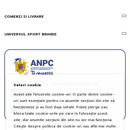
COMENZI SI LIVRARE
UNIVERSUL SPORT BRANDS
SOLUȚIONAREA ALTERNATIVĂ A LITIGIILOR
Setari cookie
DETALII
Acest site foloseste cookie-uri. O parte dintre cookie-
uri sunt esențiale pentru ca anumite secțiuni din site să
SOLUȚIONAREA ONLINE A LITIGIILOR
funcționeze și au fost deja setate. Puteți șterge sau
DETALII
bloca toate cookie-urile pe care le folosește acest
site, dar anumite secțiuni din site nu vor mai funcționa.
Citește despre politica de cookie-uri sau află mai multe