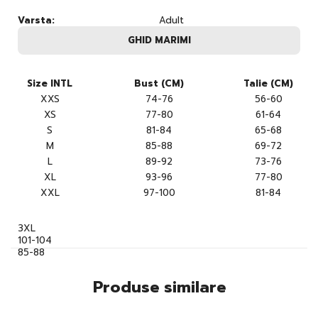
Varsta:
Adult
GHID MARIMI
Size INTL
Bust (CM)
Talie (CM)
XXS
74-76
56-60
XS
77-80
61-64
S
81-84
65-68
M
85-88
69-72
L
89-92
73-76
XL
93-96
77-80
XXL
97-100
81-84
3XL
101-104
85-88
Produse similare