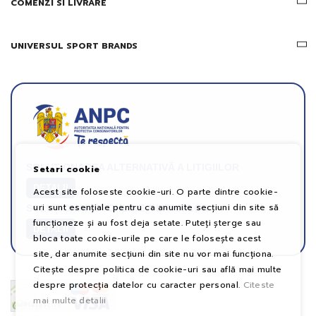
COMENZI SI LIVRARE
UNIVERSUL SPORT BRANDS
SOLUȚIONAREA ALTERNATIVĂ A LITIGIILOR
Setari cookie
DETALII
Acest site foloseste cookie-uri. O parte dintre cookie-
uri sunt esențiale pentru ca anumite secțiuni din site să
SOLUȚIONAREA ONLINE A LITIGIILOR
funcționeze și au fost deja setate. Puteți șterge sau
DETALII
bloca toate cookie-urile pe care le folosește acest
site, dar anumite secțiuni din site nu vor mai funcționa.
Citește despre politica de cookie-uri sau află mai multe
despre protecția datelor cu caracter personal.
Citeste
mai multe detalii