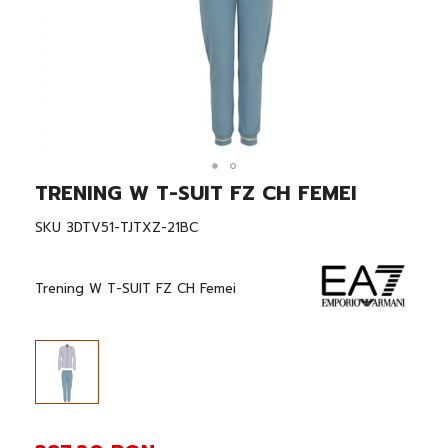
TRENING W T-SUIT FZ CH FEMEI
Skip
to
the
SKU
3DTV51-TJTXZ-21BC
beginning
of
the
Trening W T-SUIT FZ CH Femei
images
gallery