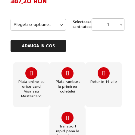
387,20 RON
Selecteaza
-
+
cantitatea:
ADAUGA IN COS
Plata online cu
Plata ramburs
Retur in 14 zile
orice card
la primirea
Visa sau
coletului
Mastercard
Transport
rapid pana la