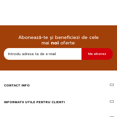
Abonează-te și beneficiezi de cele
mai
noi
oferte:
Doresc
Ma abonez
sa
primesc
pe
email
informatii
despre
produsele
CONTACT INFO
si
ofertele
Gridsport
INFORMATII UTILE PENTRU CLIENTI