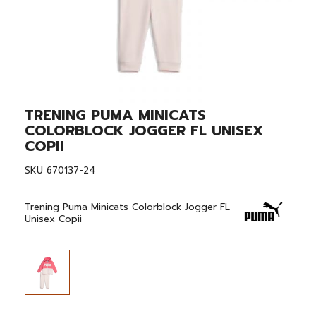
TRENING PUMA MINICATS
Skip
to
COLORBLOCK JOGGER FL UNISEX
the
COPII
beginning
of
SKU
670137-24
the
images
gallery
Trening Puma Minicats Colorblock Jogger FL
Unisex Copii