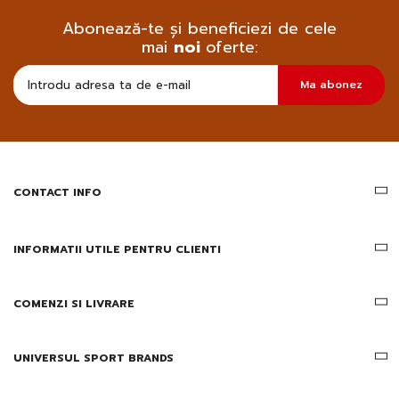
Abonează-te și beneficiezi de cele
mai
noi
oferte:
Doresc
Ma abonez
sa
primesc
pe
email
informatii
despre
produsele
CONTACT INFO
si
ofertele
Gridsport
INFORMATII UTILE PENTRU CLIENTI
COMENZI SI LIVRARE
UNIVERSUL SPORT BRANDS