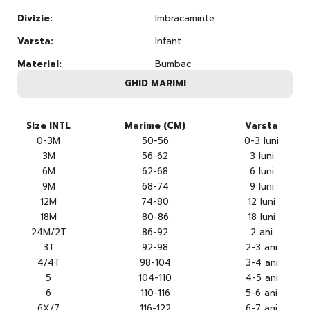
Divizie:
Imbracaminte
Varsta:
Infant
Material:
Bumbac
GHID MARIMI
Size INTL
Marime (CM)
Varsta
0-3M
50-56
0-3 luni
3M
56-62
3 luni
6M
62-68
6 luni
9M
68-74
9 luni
12M
74-80
12 luni
18M
80-86
18 luni
24M/2T
86-92
2 ani
3T
92-98
2-3 ani
4/4T
98-104
3-4 ani
5
104-110
4-5 ani
6
110-116
5-6 ani
6X/7
116-122
6-7 ani