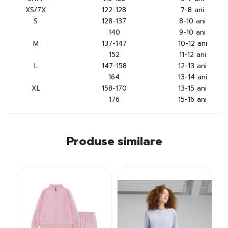
XS/7X
122-128
7-8 ani
S
128-137
8-10 ani
140
9-10 ani
M
137-147
10-12 ani
152
11-12 ani
L
147-158
12-13 ani
164
13-14 ani
XL
158-170
13-15 ani
176
15-16 ani
Produse similare