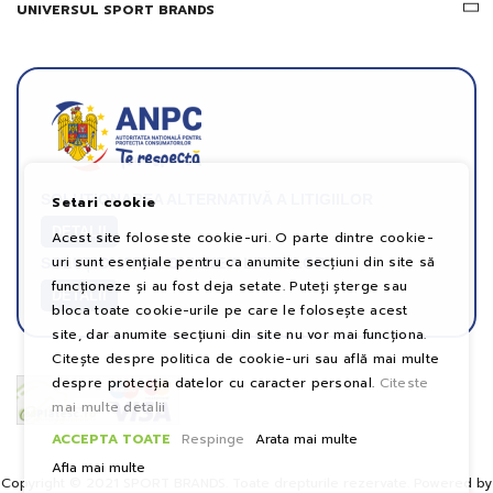
UNIVERSUL SPORT BRANDS
SOLUȚIONAREA ALTERNATIVĂ A LITIGIILOR
Setari cookie
DETALII
Acest site foloseste cookie-uri. O parte dintre cookie-
uri sunt esențiale pentru ca anumite secțiuni din site să
SOLUȚIONAREA ONLINE A LITIGIILOR
funcționeze și au fost deja setate. Puteți șterge sau
DETALII
bloca toate cookie-urile pe care le folosește acest
site, dar anumite secțiuni din site nu vor mai funcționa.
Citește despre politica de cookie-uri sau află mai multe
despre protecția datelor cu caracter personal.
Citeste
mai multe detalii
ACCEPTA TOATE
Respinge
Arata mai multe
Afla mai multe
Copyright © 2021 SPORT BRANDS. Toate drepturile rezervate. Powered by