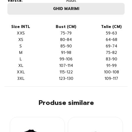
Varsta:
Adult
GHID MARIMI
Size INTL
Bust (CM)
Talie (CM)
XXS
75-79
59-63
XS
80-84
64-68
S
85-90
69-74
M
91-98
75-82
L
99-106
83-90
XL
107-114
91-99
XXL
115-122
100-108
3XL
123-130
109-117
Produse similare