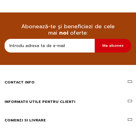
Abonează-te și beneficiezi de cele
mai
noi
oferte:
Doresc
Ma abonez
sa
primesc
pe
email
informatii
despre
produsele
CONTACT INFO
si
ofertele
Gridsport
INFORMATII UTILE PENTRU CLIENTI
COMENZI SI LIVRARE