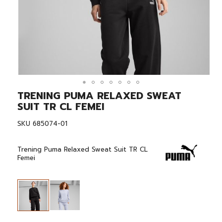
TRENING PUMA RELAXED SWEAT
Skip
to
SUIT TR CL FEMEI
the
beginning
SKU
685074-01
of
the
images
Trening Puma Relaxed Sweat Suit TR CL
gallery
Femei