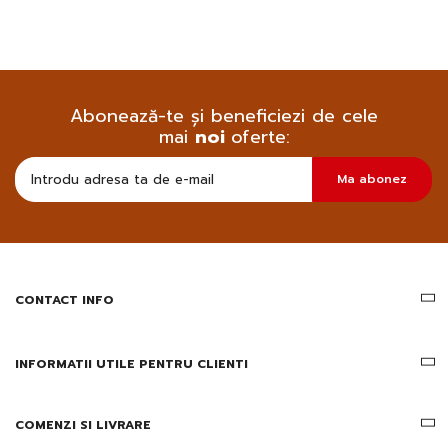
Abonează-te și beneficiezi de cele
mai
noi
oferte:
Doresc
Ma abonez
sa
primesc
pe
email
informatii
despre
produsele
CONTACT INFO
si
ofertele
Gridsport
INFORMATII UTILE PENTRU CLIENTI
COMENZI SI LIVRARE