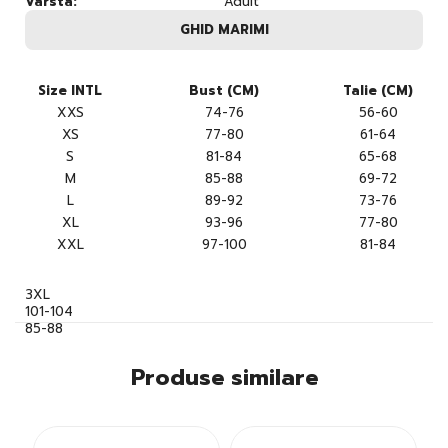
Varsta:
Adult
GHID MARIMI
Size INTL
Bust (CM)
Talie (CM)
XXS
74-76
56-60
XS
77-80
61-64
S
81-84
65-68
M
85-88
69-72
L
89-92
73-76
XL
93-96
77-80
XXL
97-100
81-84
3XL
101-104
85-88
Produse similare