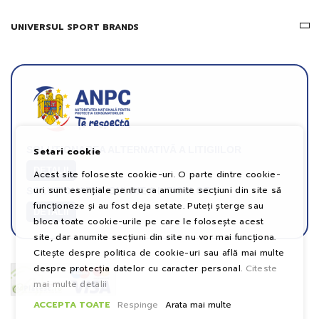
UNIVERSUL SPORT BRANDS
SOLUȚIONAREA ALTERNATIVĂ A LITIGIILOR
Setari cookie
DETALII
Acest site foloseste cookie-uri. O parte dintre cookie-
uri sunt esențiale pentru ca anumite secțiuni din site să
SOLUȚIONAREA ONLINE A LITIGIILOR
funcționeze și au fost deja setate. Puteți șterge sau
DETALII
bloca toate cookie-urile pe care le folosește acest
site, dar anumite secțiuni din site nu vor mai funcționa.
Citește despre politica de cookie-uri sau află mai multe
despre protecția datelor cu caracter personal.
Citeste
mai multe detalii
ACCEPTA TOATE
Respinge
Arata mai multe