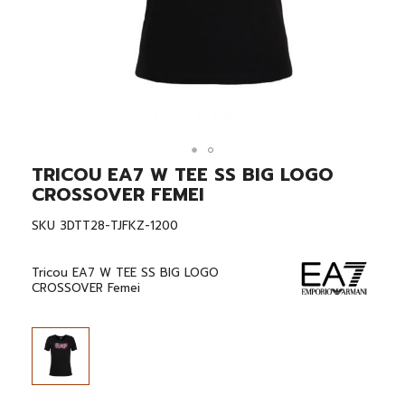
TRICOU EA7 W TEE SS BIG LOGO
Skip
to
CROSSOVER FEMEI
the
beginning
SKU
3DTT28-TJFKZ-1200
of
the
images
Tricou EA7 W TEE SS BIG LOGO
gallery
CROSSOVER Femei