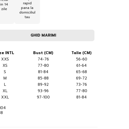
rapid
in 14
pana la
zile
domiciliul
tau
GHID MARIMI
ze INTL
Bust (CM)
Talie (CM)
XXS
74-76
56-60
XS
77-80
61-64
S
81-84
65-68
M
85-88
69-72
L
89-92
73-76
XL
93-96
77-80
XXL
97-100
81-84
104
88