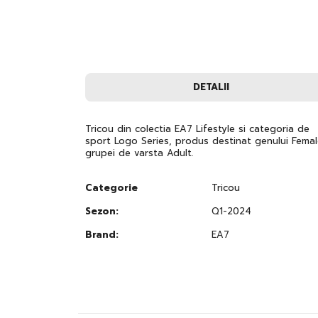
to
the
beginning
of
the
images
gallery
DETALII
Tricou din colectia EA7 Lifestyle si categoria de
sport Logo Series, produs destinat genului Femal
grupei de varsta Adult.
Categorie
Tricou
Sezon:
Q1-2024
Brand:
EA7