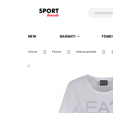
Mergeti
la
Continut
NEW
BARBATI
FEMEI
Home
Femei
Imbracaminte
T
Skip
to
the
end
of
the
images
gallery