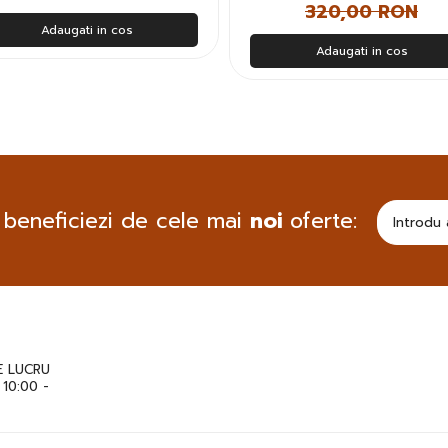
320,00 RON
Adaugati in cos
Adaugati in cos
 beneficiezi de cele mai
noi
oferte:
 LUCRU
: 10:00 -