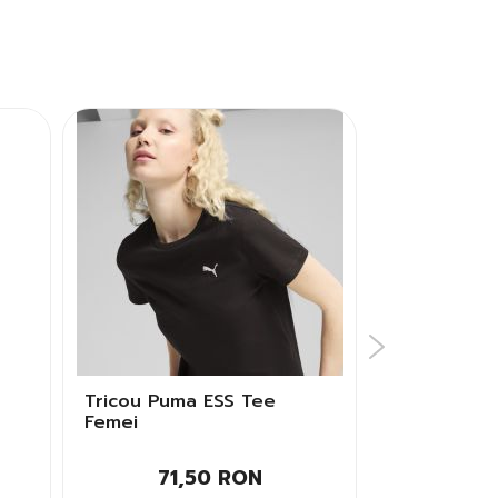
Tricou Puma ESS Tee
Tricou Nik
Femei
SWOOSH PAI
Copii
71,50 RON
49,