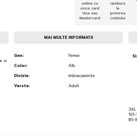
online cu
ramburs
orice card
la
Visa sau
primirea
Mastercard
coletului
MAI MULTE INFORMATII
Gen:
Femei
Si
e si
Color:
Alb
Divizie:
Imbracaminte
Varsta:
Adult
3XL
101-
85-