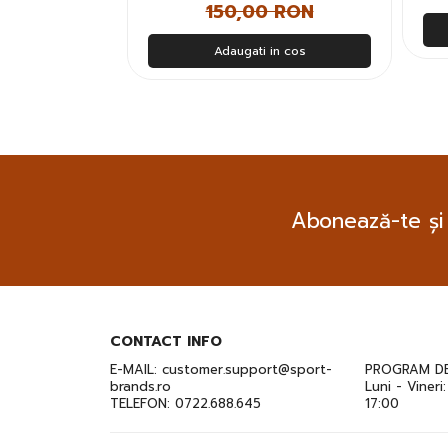
150,00 RON
n cos
Adaugati in cos
Abonează-te și
CONTACT INFO
E-MAIL:
customer.support@sport-
PROGRAM DE
brands.ro
Luni - Vineri
TELEFON:
0722.688.645
17:00