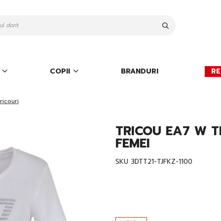
Cauta
COPII
BRANDURI
RE
ricouri
TRICOU EA7 W T
FEMEI
SKU
3DTT21-TJFKZ-1100