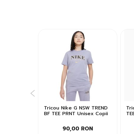
lein SS 30S
Tricou Nike G NSW TREND
Tr
OGO
BF TEE PRNT Unisex Copii
TE
bati
Bar
 RON
90,00 RON