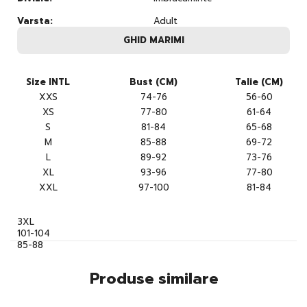
Varsta:
Adult
GHID MARIMI
Size INTL
Bust (CM)
Talie (CM)
XXS
74-76
56-60
XS
77-80
61-64
S
81-84
65-68
M
85-88
69-72
L
89-92
73-76
XL
93-96
77-80
XXL
97-100
81-84
3XL
101-104
85-88
Produse similare