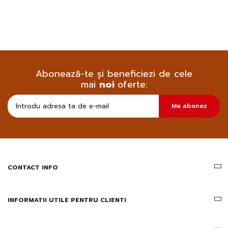
Abonează-te și beneficiezi de cele
mai
noi
oferte:
Doresc
Ma abonez
sa
primesc
pe
email
informatii
despre
produsele
CONTACT INFO
si
ofertele
Gridsport
INFORMATII UTILE PENTRU CLIENTI