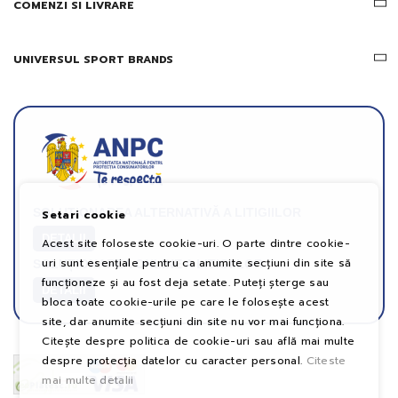
COMENZI SI LIVRARE
UNIVERSUL SPORT BRANDS
SOLUȚIONAREA ALTERNATIVĂ A LITIGIILOR
Setari cookie
DETALII
Acest site foloseste cookie-uri. O parte dintre cookie-
uri sunt esențiale pentru ca anumite secțiuni din site să
SOLUȚIONAREA ONLINE A LITIGIILOR
funcționeze și au fost deja setate. Puteți șterge sau
DETALII
bloca toate cookie-urile pe care le folosește acest
site, dar anumite secțiuni din site nu vor mai funcționa.
Citește despre politica de cookie-uri sau află mai multe
despre protecția datelor cu caracter personal.
Citeste
mai multe detalii