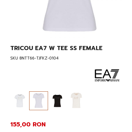
TRICOU EA7 W TEE SS FEMALE
Skip
to
the
SKU
8NTT66-TJFKZ-0104
beginning
of
the
images
gallery
155,00 RON